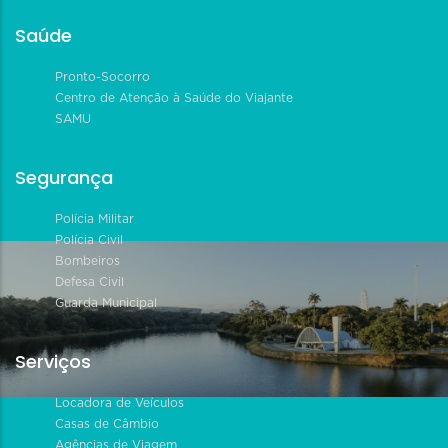
Saúde
Pronto-Socorro
Centro de Atenção à Saúde do Viajante
SAMU
Segurança
Polícia Militar
Polícia Civil
Bombeiros
Defesa Civil
Guarda Municipal
Serviços
Locadora de Veículos
Casas de Câmbio
Agências de Viagem