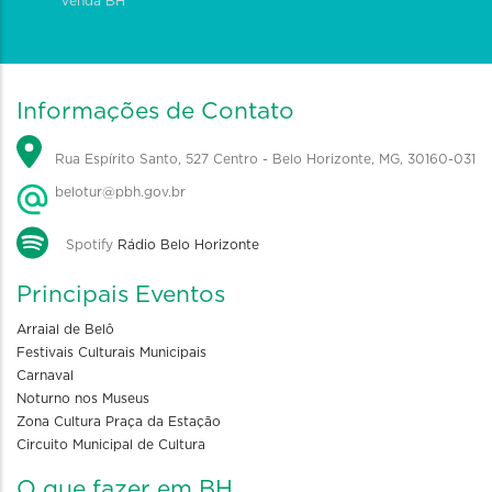
Venda BH
Informações de Contato
Rua Espírito Santo, 527 Centro - Belo Horizonte, MG, 30160-031
belotur@pbh.gov.br
Spotify
Rádio Belo Horizonte
Principais Eventos
Arraial de Belô
Festivais Culturais Municipais
Carnaval
Noturno nos Museus
Zona Cultura Praça da Estação
Circuito Municipal de Cultura
O que fazer em BH