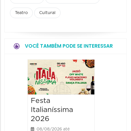
Teatro
Cultural
VOCÊ TAMBÉM PODE SE INTERESSAR
Board
Biblio
SESIM
08/08/20
Festa
08/08/202
Italianíssima
14:00 às
2026
08/08/2026 até