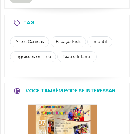
TAG
Artes Cênicas
Espaço Kids
Infantil
Ingressos on-line
Teatro Infantil
VOCÊ TAMBÉM PODE SE INTERESSAR
Pinóqu
Especi
pais