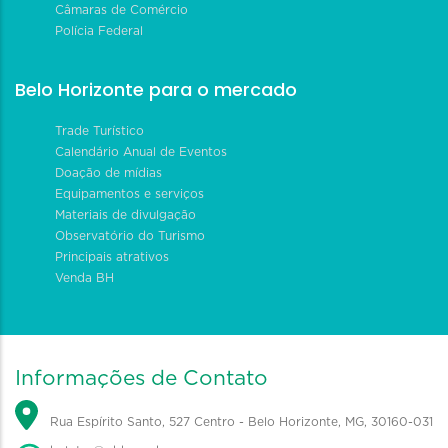
Câmaras de Comércio
Polícia Federal
Belo Horizonte para o mercado
Trade Turístico
Calendário Anual de Eventos
Doação de mídias
Equipamentos e serviços
Materiais de divulgação
Observatório do Turismo
Principais atrativos
Venda BH
Informações de Contato
Rua Espírito Santo, 527 Centro - Belo Horizonte, MG, 30160-031