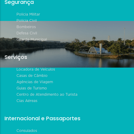
Segurança
Polícia Militar
Polícia Civil
Bombeiros
Defesa Civil
Guarda Municipal
Serviços
Locadora de Veículos
Casas de Câmbio
Agências de Viagem
Guias de Turismo
Centro de Atendimento ao Turista
Cias Aéreas
Internacional e Passaportes
Consulados