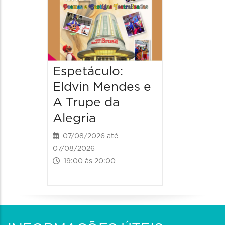
08/08/20
08/08/202
17:00 às 
Espetáculo:
Eldvin Mendes e
A Trupe da
Alegria
07/08/2026 até
07/08/2026
19:00 às 20:00