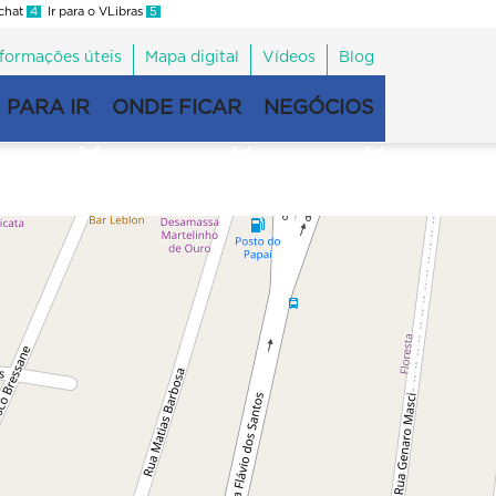
 chat
4
Ir para o VLibras
5
nformações úteis
Mapa digital
Vídeos
Blog
 PARA IR
ONDE FICAR
NEGÓCIOS