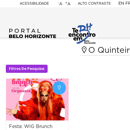
-
+
EN
F
ACESSIBILIDADE
ALTO CONTRASTE
A
A
PORTAL
BELO
HORIZONTE
O Quintei
Filtros De Pesquisa
Festa: WIG Brunch