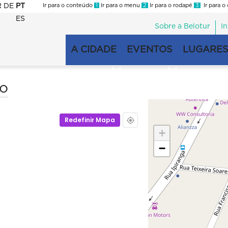
R
DE
PT
Ir para o conteúdo
1
Ir para o menu
2
Ir para o rodapé
3
Ir para o
ES
Sobre a Belotur
I
Menu
second
A CIDADE
EVENTOS
LUGARES
Navegação
principal
ro
Redefinir Mapa
+
−