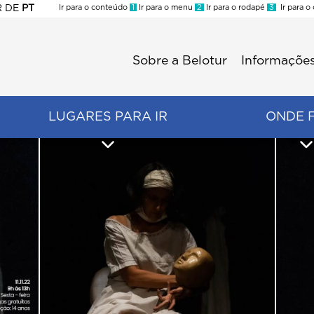
R
DE
PT
Ir para o conteúdo
1
Ir para o menu
2
Ir para o rodapé
3
Ir para o
ES
Sobre a Belotur
Informações
Menu
second
LUGARES PARA IR
ONDE 