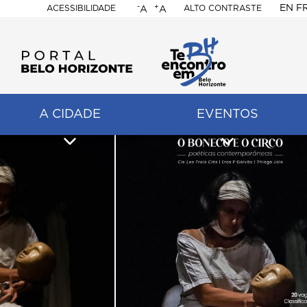
-
+
EN
F
ACESSIBILIDADE
ALTO CONTRASTE
A
A
PORTAL
BELO
HORIZONTE
A CIDADE
EVENTOS
ação
pal