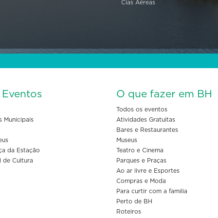
Cias Aéreas
s Eventos
O que fazer em BH
Todos os eventos
s Municipais
Atividades Gratuitas
Bares e Restaurantes
eus
Museus
ça da Estação
Teatro e Cinema
l de Cultura
Parques e Praças
Ao ar livre e Esportes
Compras e Moda
Para curtir com a familia
Perto de BH
Roteiros