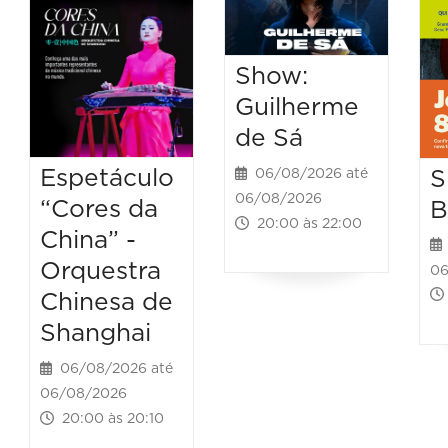
Show:
Guilherme
de Sá
Espetáculo
S
06/08/2026 até
06/08/2026
“Cores da
B
20:00 às 22:00
China” -
Orquestra
06
Chinesa de
Shanghai
06/08/2026 até
06/08/2026
20:00 às 20:10