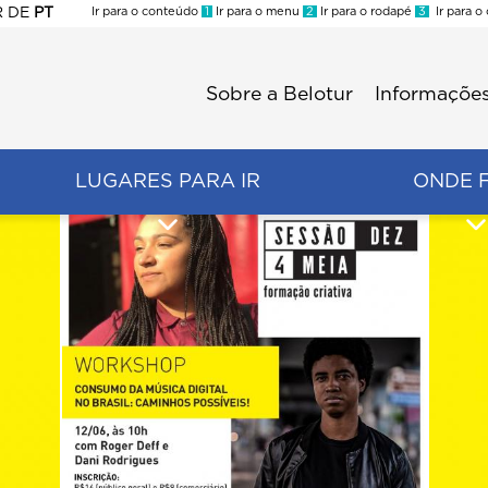
R
DE
PT
Ir para o conteúdo
1
Ir para o menu
2
Ir para o rodapé
3
Ir para o
ES
Sobre a Belotur
Informações
Menu
second
LUGARES PARA IR
ONDE 