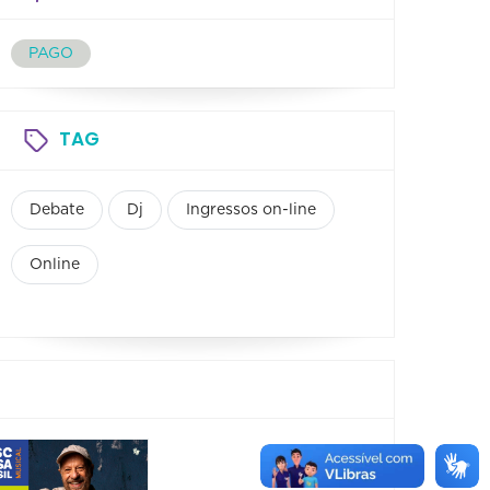
PAGO
TAG
Debate
Dj
Ingressos on-line
Online
Show: João
Conce