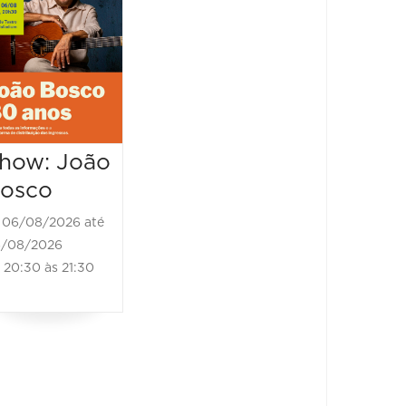
Bosco - 80
Presto
anos
Veloc
06/08/2026 até
06/08/2
06/08/2026
07/08/202
20:30 às 22:00
20:30 à
how: João
osco
06/08/2026 até
/08/2026
20:30 às 21:30