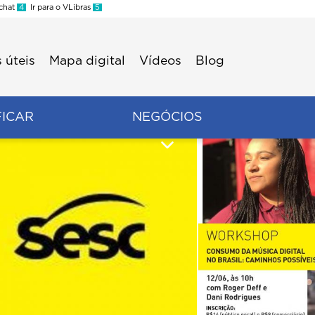
 chat
4
Ir para o VLibras
5
 úteis
Mapa digital
Vídeos
Blog
FICAR
NEGÓCIOS