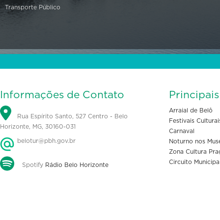
Transporte Público
Informações de Contato
Principai
Arraial de Belô
Rua Espírito Santo, 527 Centro - Belo
Festivais Culturai
Horizonte, MG, 30160-031
Carnaval
belotur@pbh.gov.br
Noturno nos Mus
Zona Cultura Pra
Circuito Municipa
Spotify
Rádio Belo Horizonte