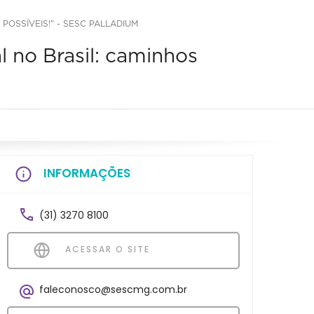
POSSÍVEIS!" - SESC PALLADIUM
 no Brasil: caminhos
INFORMAÇÕES
(31) 3270 8100
ACESSAR O SITE
faleconosco@sescmg.com.br