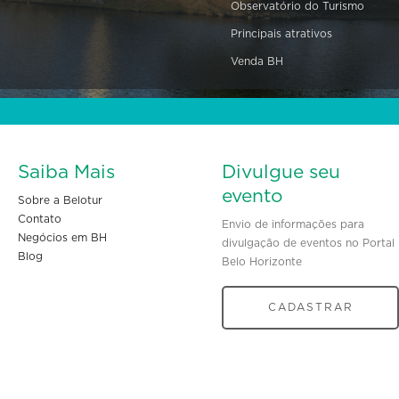
Observatório do Turismo
Principais atrativos
Venda BH
Saiba Mais
Divulgue seu
evento
Sobre a Belotur
Contato
Envio de informações para
Negócios em BH
divulgação de eventos no Portal
Blog
Belo Horizonte
CADASTRAR