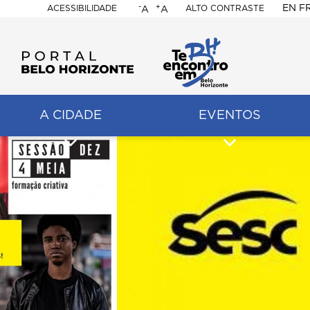
-
+
EN
F
ACESSIBILIDADE
ALTO CONTRASTE
A
A
PORTAL
BELO
HORIZONTE
A CIDADE
EVENTOS
ação
pal