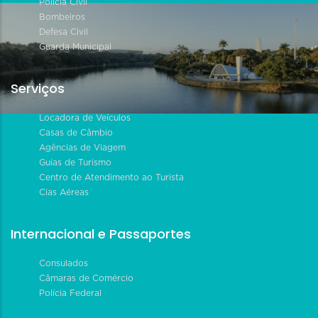
Polícia Civil
Bombeiros
Defesa Civil
Guarda Municipal
Serviços
Locadora de Veículos
Casas de Câmbio
Agências de Viagem
Guias de Turismo
Centro de Atendimento ao Turista
Cias Aéreas
Internacional e Passaportes
Consulados
Câmaras de Comércio
Polícia Federal