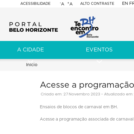
-
+
EN
F
ACESSIBILIDADE
ALTO CONTRASTE
A
A
PORTAL
BELO
HORIZONTE
A CIDADE
EVENTOS
ação
pal
Trilha
Início
de
Acesse a programação 
navegação
Criado em: 27 Novembro 2023 - Atualizado em: 
Ensaios de blocos de carnaval em BH.
Acesse a programação associada de carnaval