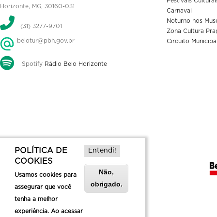
Festivais Culturai
Horizonte, MG, 30160-031
Carnaval
Noturno nos Mus
(31) 3277-9701
Zona Cultura Pra
belotur@pbh.gov.br
Circuito Municipa
Spotify
Rádio Belo Horizonte
POLÍTICA DE
Entendi!
COOKIES
Não,
Usamos cookies para
obrigado.
assegurar que você
tenha a melhor
experiência. Ao acessar