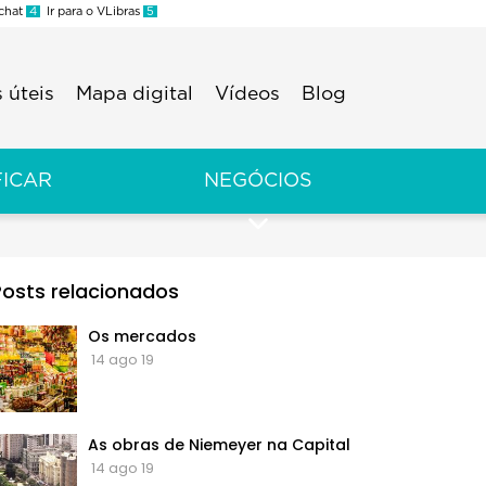
 chat
4
Ir para o VLibras
5
 úteis
Mapa digital
Vídeos
Blog
FICAR
NEGÓCIOS
Posts relacionados
Os mercados
14 ago 19
As obras de Niemeyer na Capital
14 ago 19