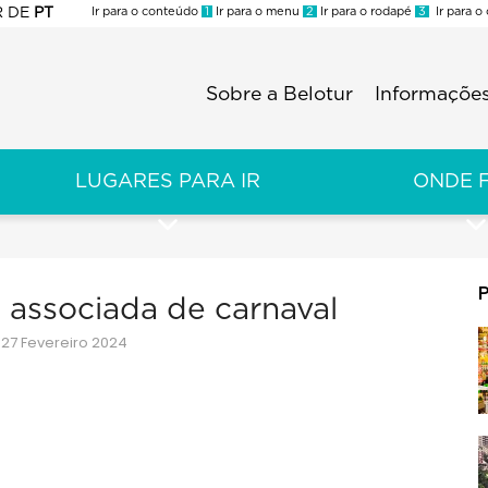
R
DE
PT
Ir para o conteúdo
1
Ir para o menu
2
Ir para o rodapé
3
Ir para o
ES
Sobre a Belotur
Informações
Menu
second
LUGARES PARA IR
ONDE 
associada de carnaval
27 Fevereiro 2024