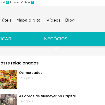
 chat
4
Ir para o VLibras
5
 úteis
Mapa digital
Vídeos
Blog
FICAR
NEGÓCIOS
Posts relacionados
Os mercados
14 ago 19
As obras de Niemeyer na Capital
14 ago 19