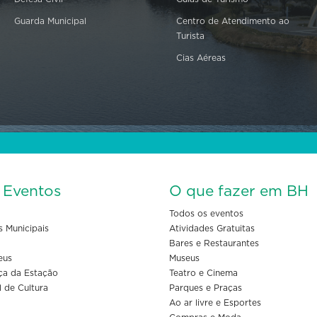
Guarda Municipal
Centro de Atendimento ao
Turista
Cias Aéreas
s Eventos
O que fazer em BH
Todos os eventos
s Municipais
Atividades Gratuitas
Bares e Restaurantes
eus
Museus
ça da Estação
Teatro e Cinema
l de Cultura
Parques e Praças
Ao ar livre e Esportes