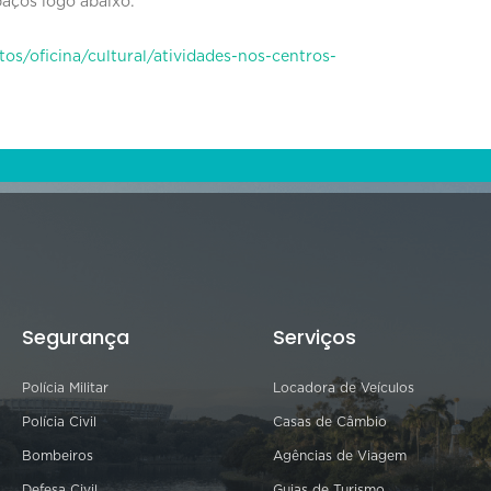
paços logo abaixo:
os/oficina/cultural/atividades-nos-centros-
Segurança
Serviços
Polícia Militar
Locadora de Veículos
Polícia Civil
Casas de Câmbio
Bombeiros
Agências de Viagem
Defesa Civil
Guias de Turismo