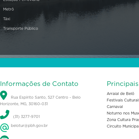
Metrô
Táxi
Transporte Público
Informações de Contato
Principai
Arraial de Belô
Rua Espírito Santo, 527 Centro - Belo
Festivais Culturai
Horizonte, MG, 30160-031
Carnaval
Noturno nos Mus
(31) 3277-9701
Zona Cultura Pra
belotur@pbh.gov.br
Circuito Municipa