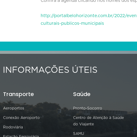
Confira a agenda clicando nos nomes dos es
http://portalbelohorizonte.com.br/2022/event
culturais-publicos-municipais
INFORMAÇÕES ÚTEIS
Transporte
Saúde
Aeroportos
Pronto-Socorro
Conexão Aeroporto
Centro de Atenção à Saúde
do Viajante
Rodoviária
SAMU
Estação Ferroviária