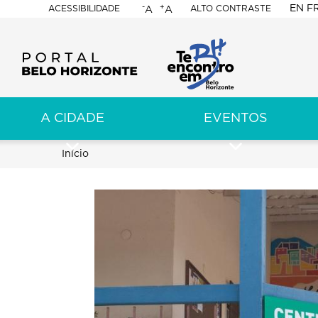
-
+
EN
F
ACESSIBILIDADE
ALTO CONTRASTE
A
A
PORTAL
BELO
HORIZONTE
A CIDADE
EVENTOS
ação
pal
Trilha
Início
de
navegação