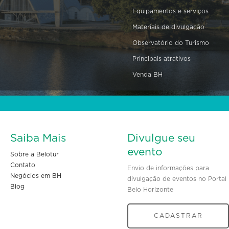
Equipamentos e serviços
Materiais de divulgação
Observatório do Turismo
Principais atrativos
Venda BH
Saiba Mais
Divulgue seu
evento
Sobre a Belotur
Contato
Envio de informações para
Negócios em BH
divulgação de eventos no Portal
Blog
Belo Horizonte
CADASTRAR