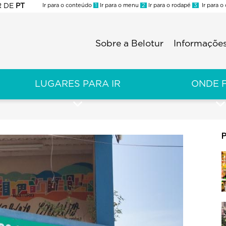
R
DE
PT
Ir para o conteúdo
1
Ir para o menu
2
Ir para o rodapé
3
Ir para o
ES
Sobre a Belotur
Informações
Menu
second
LUGARES PARA IR
ONDE 