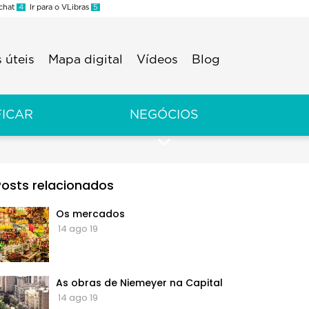
 chat
4
Ir para o VLibras
5
 úteis
Mapa digital
Vídeos
Blog
FICAR
NEGÓCIOS
Posts relacionados
Os mercados
14 ago 19
As obras de Niemeyer na Capital
14 ago 19