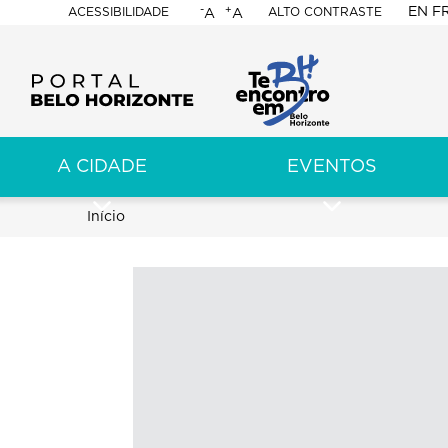
-
+
EN
F
ACESSIBILIDADE
ALTO CONTRASTE
A
A
PORTAL
BELO
HORIZONTE
A CIDADE
EVENTOS
ação
pal
Trilha
Início
de
navegação