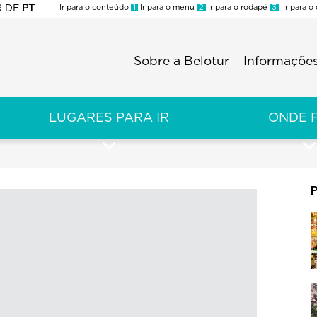
R
DE
PT
Ir para o conteúdo
1
Ir para o menu
2
Ir para o rodapé
3
Ir para o
ES
Sobre a Belotur
Informações
Menu
second
LUGARES PARA IR
ONDE 