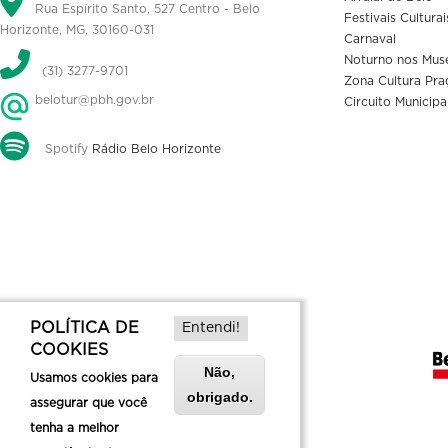
Rua Espírito Santo, 527 Centro - Belo
Festivais Culturai
Horizonte, MG, 30160-031
Carnaval
Noturno nos Mus
(31) 3277-9701
Zona Cultura Pra
belotur@pbh.gov.br
Circuito Municipa
Spotify
Rádio Belo Horizonte
POLÍTICA DE
Entendi!
COOKIES
Não,
Usamos cookies para
obrigado.
assegurar que você
tenha a melhor