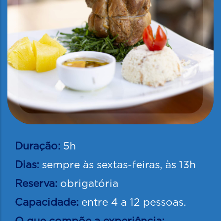
Duração:
5h
Dias:
sempre às sextas-feiras, às 13h
Reserva:
obrigatória
Capacidade:
entre 4 a 12 pessoas.