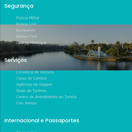
Segurança
Polícia Militar
Polícia Civil
Bombeiros
Defesa Civil
Guarda Municipal
Serviços
Locadora de Veículos
Casas de Câmbio
Agências de Viagem
Guias de Turismo
Centro de Atendimento ao Turista
Cias Aéreas
Internacional e Passaportes