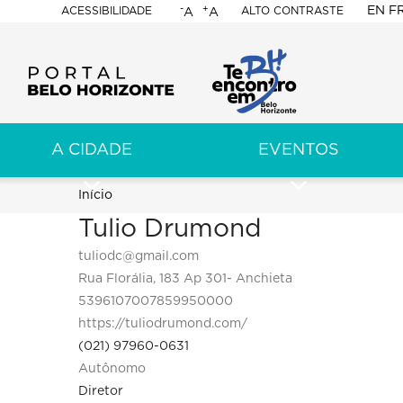
-
+
EN
F
ACESSIBILIDADE
ALTO CONTRASTE
A
A
PORTAL
BELO
HORIZONTE
A CIDADE
EVENTOS
ação
pal
Trilha
Início
Tulio Drumond
de
tuliodc@gmail.com
navegação
Rua Florália, 183 Ap 301- Anchieta
5396107007859950000
https://tuliodrumond.com/
(021) 97960-0631
Autônomo
Diretor