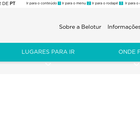
R
DE
PT
Ir para o conteúdo
1
Ir para o menu
2
Ir para o rodapé
3
Ir para o
ES
Sobre a Belotur
Informações
Menu
second
LUGARES PARA IR
ONDE 