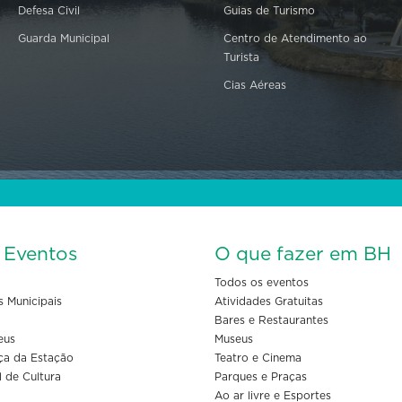
Defesa Civil
Guias de Turismo
Guarda Municipal
Centro de Atendimento ao
Turista
Cias Aéreas
s Eventos
O que fazer em BH
Todos os eventos
s Municipais
Atividades Gratuitas
Bares e Restaurantes
eus
Museus
ça da Estação
Teatro e Cinema
l de Cultura
Parques e Praças
Ao ar livre e Esportes