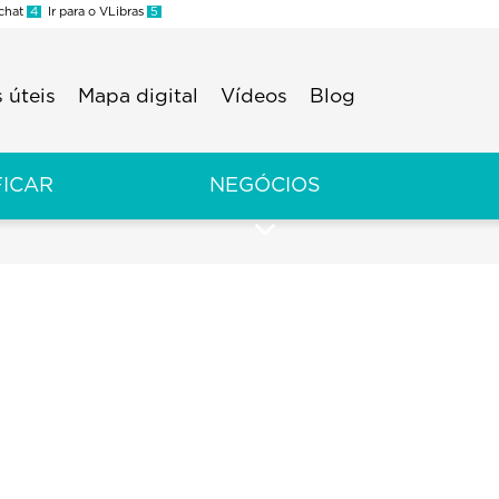
 chat
4
Ir para o VLibras
5
 úteis
Mapa digital
Vídeos
Blog
FICAR
NEGÓCIOS