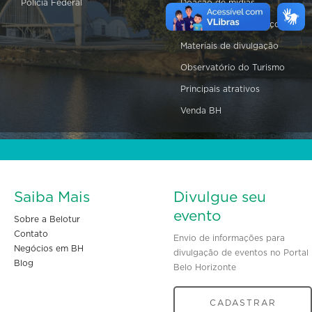
Polícia Federal
Doação de mídias
Equipamentos e serviços
Materiais de divulgação
Observatório do Turismo
Principais atrativos
Venda BH
Saiba Mais
Divulgue seu
evento
Sobre a Belotur
Contato
Envio de informações para
Negócios em BH
divulgação de eventos no Portal
Blog
Belo Horizonte
CADASTRAR