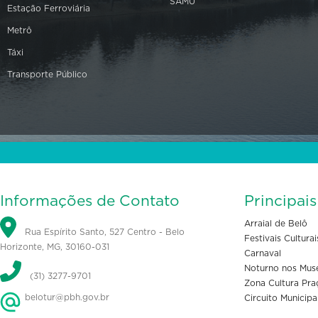
SAMU
Estação Ferroviária
Metrô
Táxi
Transporte Público
Informações de Contato
Principai
Arraial de Belô
Rua Espírito Santo, 527 Centro - Belo
Festivais Culturai
Horizonte, MG, 30160-031
Carnaval
Noturno nos Mus
(31) 3277-9701
Zona Cultura Pra
belotur@pbh.gov.br
Circuito Municipa