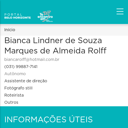
Trilha
Início
Bianca Lindner de Souza
de
Marques de Almeida Rolff
navegação
biancarolff@hotmail.com.br
(031) 99887-7141
Autônomo
Assistente de direção
Fotógrafo still
Roteirista
Outros
INFORMAÇÕES ÚTEIS