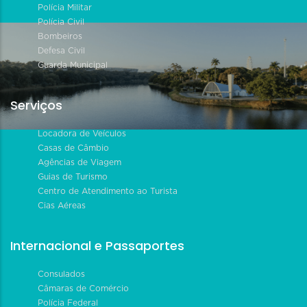
Polícia Militar
Polícia Civil
Bombeiros
Defesa Civil
Guarda Municipal
Serviços
Locadora de Veículos
Casas de Câmbio
Agências de Viagem
Guias de Turismo
Centro de Atendimento ao Turista
Cias Aéreas
Internacional e Passaportes
Consulados
Câmaras de Comércio
Polícia Federal