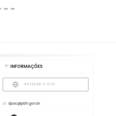
INFORMAÇÕES
ACESSAR O SITE
dpac@pbh.gov.br