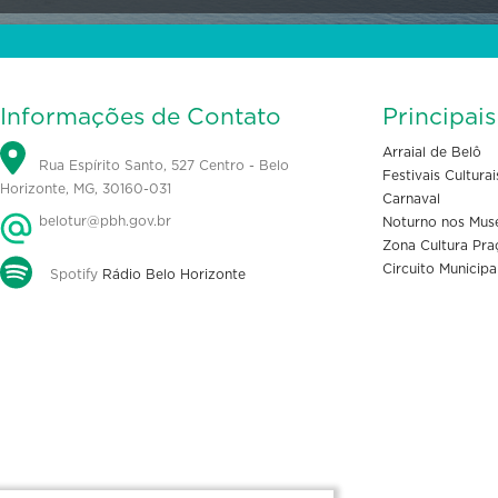
Informações de Contato
Principai
Arraial de Belô
Rua Espírito Santo, 527 Centro - Belo
Festivais Culturai
Horizonte, MG, 30160-031
Carnaval
belotur@pbh.gov.br
Noturno nos Mus
Zona Cultura Pra
Circuito Municipa
Spotify
Rádio Belo Horizonte