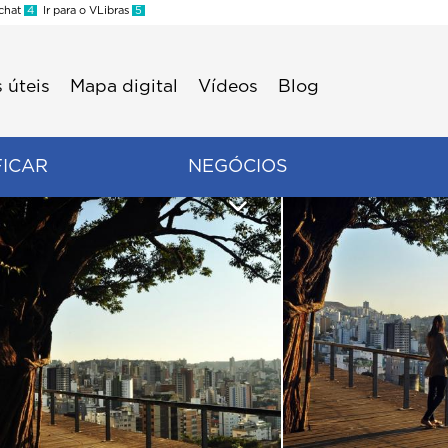
 chat
4
Ir para o VLibras
5
 úteis
Mapa digital
Vídeos
Blog
FICAR
NEGÓCIOS