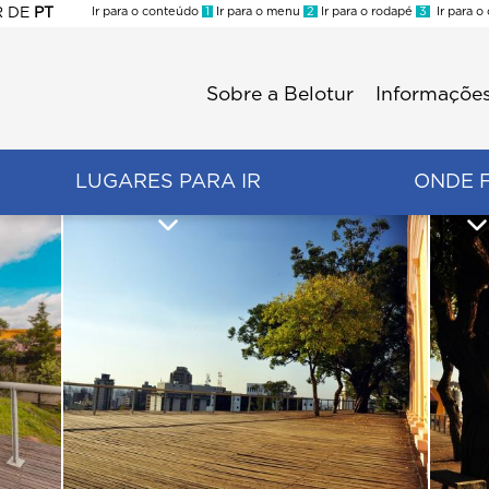
R
DE
PT
Ir para o conteúdo
1
Ir para o menu
2
Ir para o rodapé
3
Ir para o
ES
Sobre a Belotur
Informações
Menu
second
LUGARES PARA IR
ONDE 