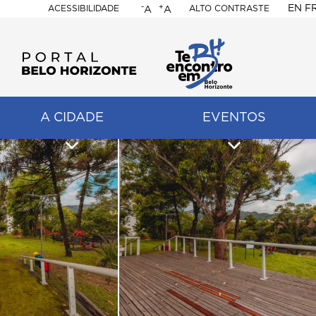
-
+
EN
F
ACESSIBILIDADE
ALTO CONTRASTE
A
A
PORTAL
BELO
HORIZONTE
A CIDADE
EVENTOS
ação
pal