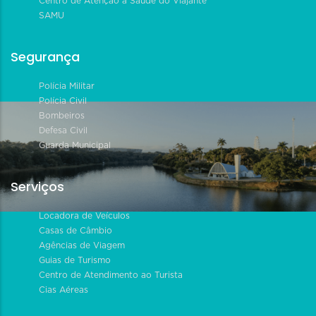
Centro de Atenção à Saúde do Viajante
SAMU
Segurança
Polícia Militar
Polícia Civil
Bombeiros
Defesa Civil
Guarda Municipal
Serviços
Locadora de Veículos
Casas de Câmbio
Agências de Viagem
Guias de Turismo
Centro de Atendimento ao Turista
Cias Aéreas