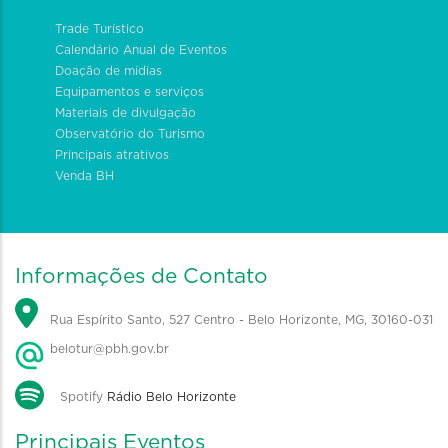
Trade Turístico
Calendário Anual de Eventos
Doação de mídias
Equipamentos e serviços
Materiais de divulgação
Observatório do Turismo
Principais atrativos
Venda BH
Informações de Contato
Rua Espírito Santo, 527 Centro - Belo Horizonte, MG, 30160-031
belotur@pbh.gov.br
Spotify
Rádio Belo Horizonte
Principais Eventos