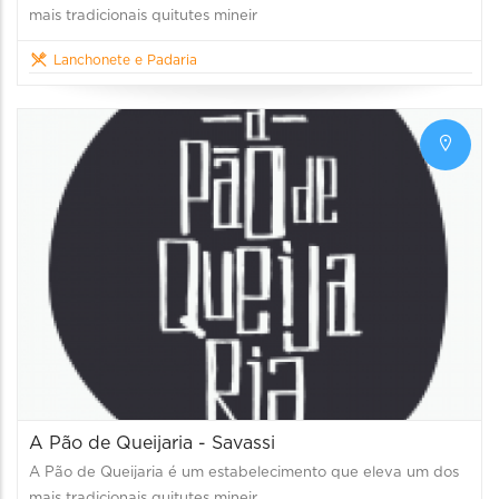
mais tradicionais quitutes mineir
Lanchonete e Padaria
A Pão de Queijaria - Savassi
A Pão de Queijaria é um estabelecimento que eleva um dos
mais tradicionais quitutes mineir