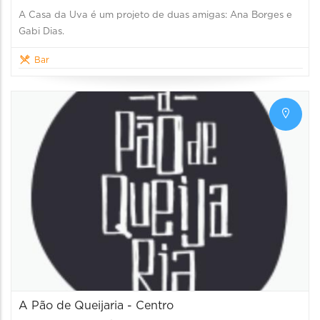
A Casa da Uva é um projeto de duas amigas: Ana Borges e
Gabi Dias.
Bar
A Pão de Queijaria - Centro