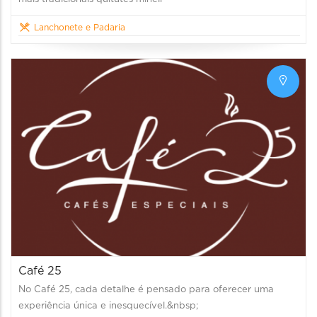
Lanchonete e Padaria
Café 25
No Café 25, cada detalhe é pensado para oferecer uma
experiência única e inesquecível.&nbsp;