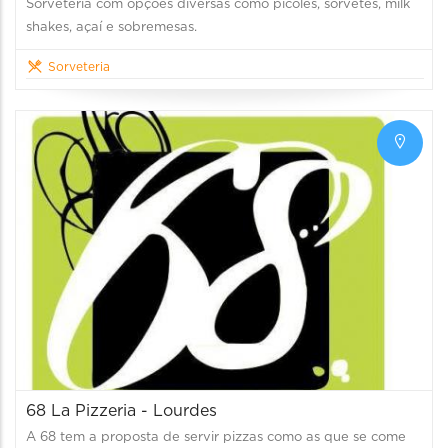
Sorveteria com opções diversas como picolés, sorvetes, milk
shakes, açaí e sobremesas.
Sorveteria
68 La Pizzeria - Lourdes
A 68 tem a proposta de servir pizzas como as que se come