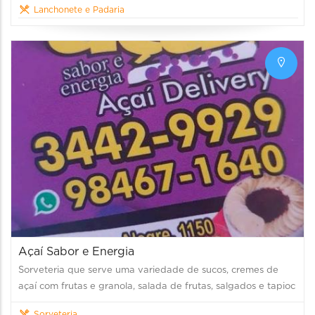
Lanchonete e Padaria
Açaí Sabor e Energia
Sorveteria que serve uma variedade de sucos, cremes de
açaí com frutas e granola, salada de frutas, salgados e tapioc
Sorveteria