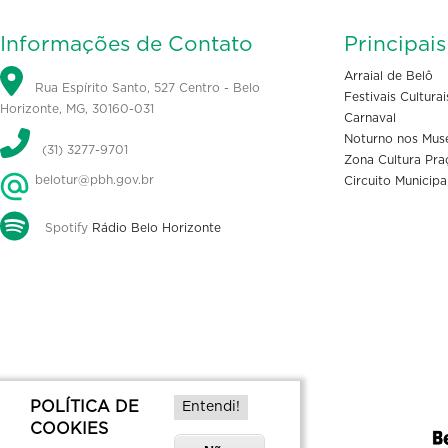
Informações de Contato
Principai
Arraial de Belô
Rua Espírito Santo, 527 Centro - Belo
Festivais Culturai
Horizonte, MG, 30160-031
Carnaval
Noturno nos Mus
(31) 3277-9701
Zona Cultura Pra
belotur@pbh.gov.br
Circuito Municipa
Spotify
Rádio Belo Horizonte
POLÍTICA DE
Entendi!
COOKIES