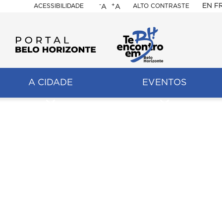
-
+
EN
F
ACESSIBILIDADE
ALTO CONTRASTE
A
A
PORTAL
BELO
HORIZONTE
A CIDADE
EVENTOS
ação
pal
Descritivo