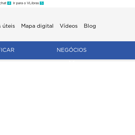
 chat
4
Ir para o VLibras
5
 úteis
Mapa digital
Vídeos
Blog
FICAR
NEGÓCIOS