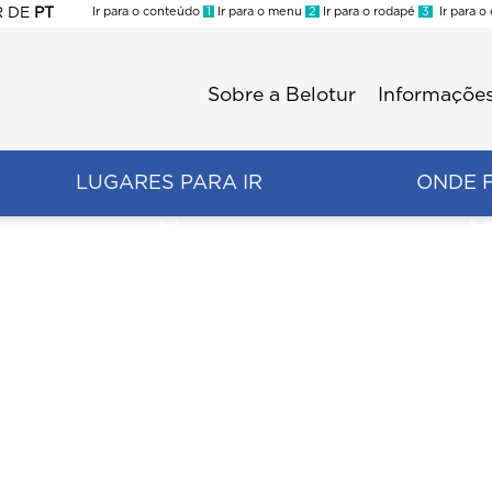
R
DE
PT
Ir para o conteúdo
1
Ir para o menu
2
Ir para o rodapé
3
Ir para o
ES
Sobre a Belotur
Informações
Menu
second
LUGARES PARA IR
ONDE 