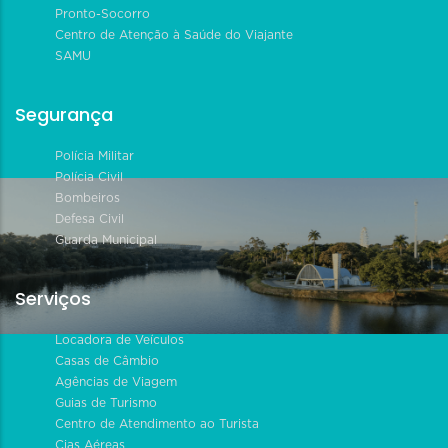
Pronto-Socorro
Centro de Atenção à Saúde do Viajante
SAMU
Segurança
Polícia Militar
Polícia Civil
Bombeiros
Defesa Civil
Guarda Municipal
Serviços
Locadora de Veículos
Casas de Câmbio
Agências de Viagem
Guias de Turismo
Centro de Atendimento ao Turista
Cias Aéreas