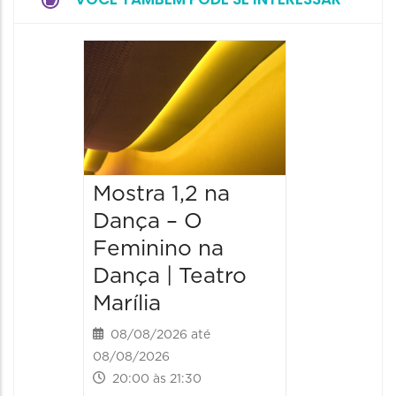
Mostra 1,2 na
Mostra
Dança – O
Dança 
Feminino na
Femini
Dança | Teatro
Dança 
Marília
Marília
08/08/2026 até
09/08/20
08/08/2026
09/08/202
20:00 às 21:30
19:00 às