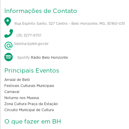
Informações de Contato
Rua Espírito Santo, 527 Centro - Belo Horizonte, MG, 30160-031
(31) 3277-9701
belotur@pbh.gov.br
Spotify
Rádio Belo Horizonte
Principais Eventos
Arraial de Belô
Festivais Culturais Municipais
Carnaval
Noturno nos Museus
Zona Cultura Praça da Estação
Circuito Municipal de Cultura
O que fazer em BH