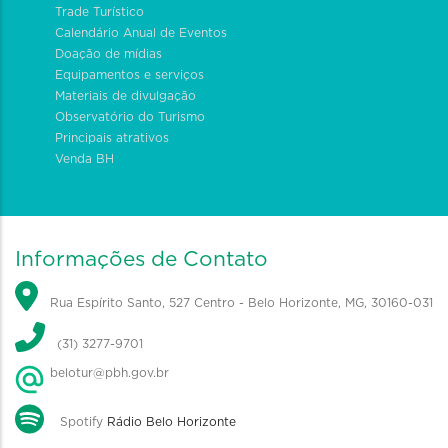
Trade Turístico
Calendário Anual de Eventos
Doação de mídias
Equipamentos e serviços
Materiais de divulgação
Observatório do Turismo
Principais atrativos
Venda BH
Informações de Contato
Rua Espírito Santo, 527 Centro - Belo Horizonte, MG, 30160-031
(31) 3277-9701
belotur@pbh.gov.br
Spotify
Rádio Belo Horizonte