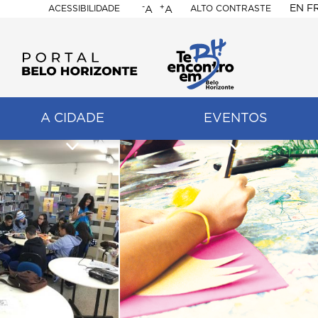
-
+
EN
F
ACESSIBILIDADE
ALTO CONTRASTE
A
A
PORTAL
BELO
HORIZONTE
A CIDADE
EVENTOS
ação
pal