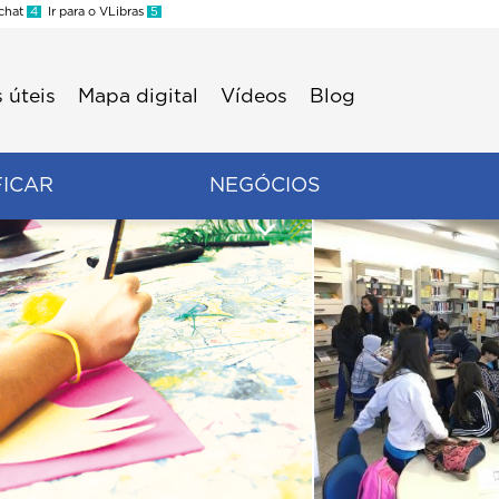
 chat
4
Ir para o VLibras
5
 úteis
Mapa digital
Vídeos
Blog
FICAR
NEGÓCIOS