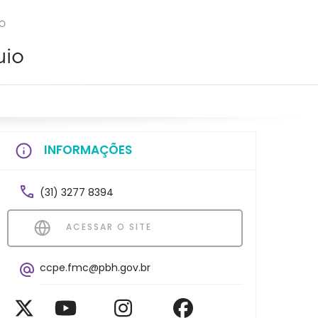
IO
uio
INFORMAÇÕES
(31) 3277 8394
ACESSAR O SITE
ccpe.fmc@pbh.gov.br