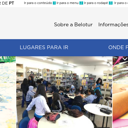
R
DE
PT
Ir para o conteúdo
1
Ir para o menu
2
Ir para o rodapé
3
Ir para o
ES
Sobre a Belotur
Informações
Menu
second
LUGARES PARA IR
ONDE 