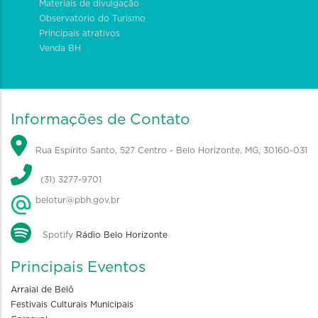
Materiais de divulgação
Observatório do Turismo
Principais atrativos
Venda BH
Informações de Contato
Rua Espírito Santo, 527 Centro - Belo Horizonte, MG, 30160-031
(31) 3277-9701
belotur@pbh.gov.br
Spotify
Rádio Belo Horizonte
Principais Eventos
Arraial de Belô
Festivais Culturais Municipais