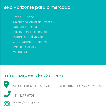
Belo Horizonte para o mercado
Trade Turístico
Calendário Anual de Eventos
Doação de mídias
Equipamentos e serviços
Materiais de divulgação
Observatório do Turismo
Principais atrativos
Venda BH
Informações de Contato
Rua Espírito Santo, 527 Centro - Belo Horizonte, MG, 30160-031
(31) 3277-9701
belotur@pbh.gov.br