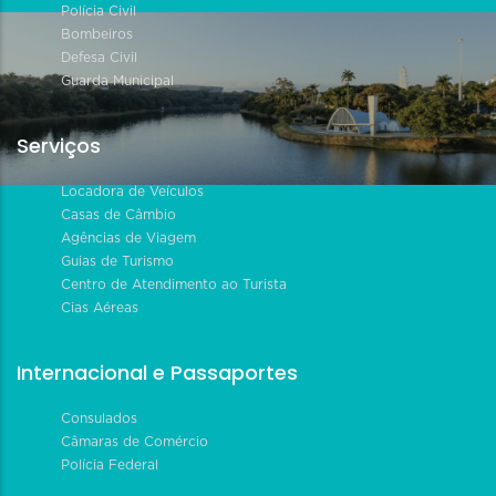
Polícia Civil
Bombeiros
Defesa Civil
Guarda Municipal
Serviços
Locadora de Veículos
Casas de Câmbio
Agências de Viagem
Guias de Turismo
Centro de Atendimento ao Turista
Cias Aéreas
Internacional e Passaportes
Consulados
Câmaras de Comércio
Polícia Federal