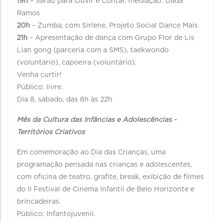
19h
– Sarau para Ouvir e Contar, mediação: Dadá
Ramos
20h
– Zumba, com Sirlene, Projeto Social Dance Mais
21h
– Apresentação de dança com Grupo Flor de Lis
Lian gong (parceria com a SMS), taekwondo
(voluntário), capoeira (voluntário).
Venha curtir!
Público: livre.
Dia 8, sábado, das 8h às 22h
Mês da Cultura das Infâncias e Adolescências -
Territórios Criativos
Em comemoração ao Dia das Crianças, uma
programação pensada nas crianças e adolescentes,
com oficina de teatro, grafite, break, exibição de filmes
do II Festival de Cinema Infantil de Belo Horizonte e
brincadeiras.
Público: Infantojuvenil.