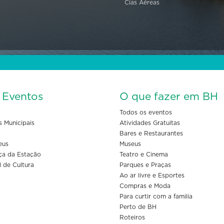
Cias Aéreas
s Eventos
O que fazer em BH
Todos os eventos
s Municipais
Atividades Gratuitas
Bares e Restaurantes
eus
Museus
ça da Estação
Teatro e Cinema
l de Cultura
Parques e Praças
Ao ar livre e Esportes
Compras e Moda
Para curtir com a familia
Perto de BH
Roteiros