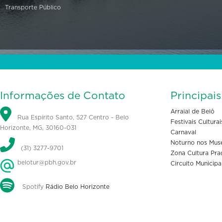
Transporte Público
Informações de Contato
Principai
Arraial de Belô
Rua Espírito Santo, 527 Centro - Belo
Festivais Culturai
Horizonte, MG, 30160-031
Carnaval
Noturno nos Mus
(31) 3277-9701
Zona Cultura Pra
belotur@pbh.gov.br
Circuito Municipa
Spotify
Rádio Belo Horizonte