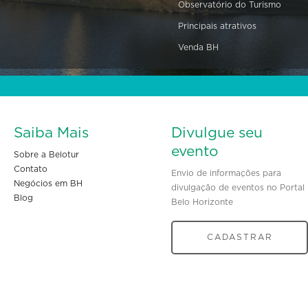
Observatório do Turismo
Principais atrativos
Venda BH
Saiba Mais
Divulgue seu
evento
Sobre a Belotur
Contato
Envio de informações para
Negócios em BH
divulgação de eventos no Portal
Blog
Belo Horizonte
CADASTRAR