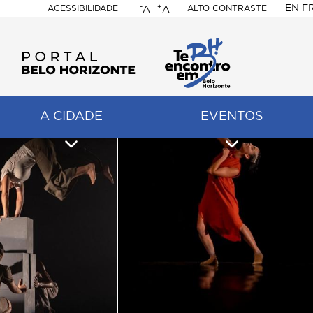
-
+
EN
F
ACESSIBILIDADE
ALTO CONTRASTE
A
A
PORTAL
BELO
HORIZONTE
A CIDADE
EVENTOS
ação
pal