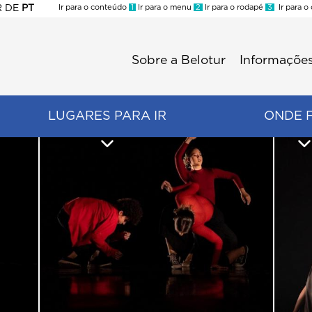
R
DE
PT
Ir para o conteúdo
1
Ir para o menu
2
Ir para o rodapé
3
Ir para o
ES
Sobre a Belotur
Informações
Menu
second
LUGARES PARA IR
ONDE 