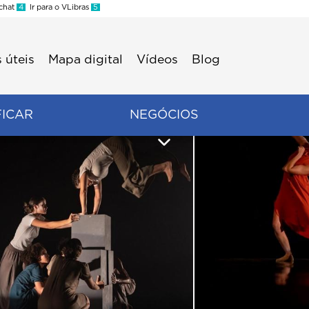
 chat
4
Ir para o VLibras
5
 úteis
Mapa digital
Vídeos
Blog
FICAR
NEGÓCIOS