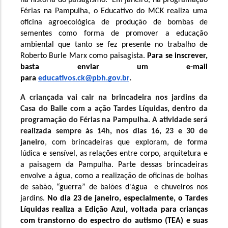
na história do paisagismo.  Em janeiro, na programação 
Férias na Pampulha, o Educativo do MCK realiza uma 
oficina agroecológica de produção de bombas de 
sementes como forma de promover a educação 
ambiental que tanto se fez presente no trabalho de 
Roberto Burle Marx como paisagista.
 Para se inscrever, 
basta enviar um e-mail 
para 
educativos.ck@pbh.gov.br
.
A criançada vai cair na brincadeira nos jardins da 
Casa do Baile com a ação Tardes Líquidas, dentro da 
programação do Férias na Pampulha. A atividade será 
realizada sempre às 14h, nos dias 16, 23 e 30 de 
janeiro
, 
com brincadeiras que exploram, de forma 
lúdica e sensível, as relações entre corpo, arquitetura e 
a paisagem da Pampulha. Parte dessas brincadeiras 
envolve a água, como a realização de oficinas de bolhas 
de sabão, “guerra” de balões d'água  e chuveiros nos 
jardins. 
No dia 23 de janeiro, especialmente, o Tardes 
Líquidas realiza a Edição Azul, voltada para crianças 
com transtorno do espectro do autismo (TEA) e suas 