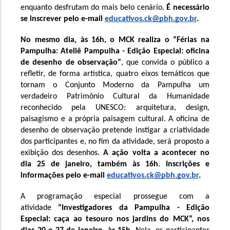
enquanto desfrutam do mais belo cenário. 
É necessário 
se inscrever pelo e-mail 
educativos.ck@pbh.gov.br
. 
No mesmo dia, às 16h, o MCK realiza o “Férias na 
Pampulha: Ateliê Pampulha - Edição Especial: oficina 
de desenho de observação”
, que convida o público a 
refletir, de forma artística, quatro eixos temáticos que 
tornam o Conjunto Moderno da Pampulha um 
verdadeiro Patrimônio Cultural da Humanidade 
reconhecido pela UNESCO: arquitetura, design, 
paisagismo e a própria paisagem cultural. A oficina de 
desenho de observação pretende instigar a criatividade 
dos participantes e, no fim da atividade, será proposto a 
exibição dos desenhos. 
A ação volta a acontecer no 
dia 25 de janeiro, também às 16h
. 
Inscrições e 
informações pelo e-mail 
educativos.ck@pbh.gov.br
.
A programação especial prossegue com a 
atividade 
“Investigadores da Pampulha - Edição 
Especial: caça ao tesouro nos jardins do MCK”, nos 