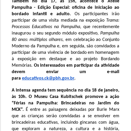
Também no dia 17, às 15h, acontece o Ateliê 
Pampulha - Edição Especial: oficina de iniciação ao 
bordado infantil e adulto. 
Os participantes irão 
participar de uma visita mediada na exposição 
Trama: 
Processos Educativos na Pampulha, 
que recentemente 
inaugurou o seu segundo módulo expositivo, 
Pampulha 
80 anos: múltiplos olhares,
 em celebração ao Conjunto 
Moderno da Pampulha e, em seguida, são convidados a 
participar de uma vivência de bordado em homenagem 
à exposição em destaque e ao projeto Bordando 
Memórias. 
Os interessados em participar da atividade 
devem enviar um e-mail 
para 
educativos.ck@pbh.gov.br
. 
A intensa agenda tem sequência no dia 18 de janeiro, 
às 10h. O Museu Casa Kubitschek promove a ação 
“Férias na Pampulha: Brincadeiras no Jardim do 
MCK”.
 É entre as paisagens deixadas por Burle Marx 
que as crianças serão convidadas a se envolver em 
brincadeiras educativas, incluindo gincanas com água, 
que exploram a natureza, a cultura e a história, 