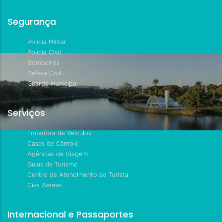
Segurança
Polícia Militar
Polícia Civil
Bombeiros
Defesa Civil
Guarda Municipal
Serviços
Locadora de Veículos
Casas de Câmbio
Agências de Viagem
Guias de Turismo
Centro de Atendimento ao Turista
Cias Aéreas
Internacional e Passaportes