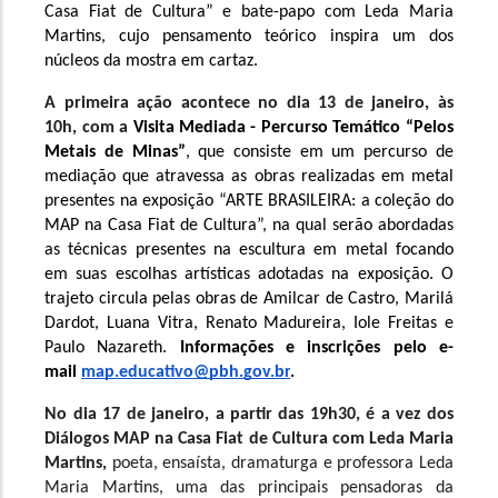
Casa Fiat de Cultura” e bate-papo com Leda Maria 
Martins, cujo pensamento teórico inspira um dos 
núcleos da mostra em cartaz. 
A primeira ação acontece no dia 13 de janeiro, às 
10h, com a 
Visita Mediada - Percurso Temático “Pelos 
Metais de Minas”
, que consiste em um percurso de 
mediação que atravessa as obras realizadas em metal 
presentes na exposição “ARTE BRASILEIRA: a coleção do 
MAP na Casa Fiat de Cultura”, na qual serão abordadas 
as técnicas presentes na escultura em metal focando 
em suas escolhas artísticas adotadas na exposição. O 
trajeto circula pelas obras de Amilcar de Castro, Marilá 
Dardot, Luana Vitra, Renato Madureira, Iole Freitas e 
Paulo Nazareth. 
Informações e inscrições pelo e-
mail 
map.educativo@pbh.gov.br
. 
No dia 17 de janeiro, a partir das 19h30, é a vez dos 
Diálogos MAP na Casa Fiat de Cultura com Leda Maria 
Martins, 
poeta, ensaísta, dramaturga e professora Leda 
Maria Martins, uma das principais pensadoras da 