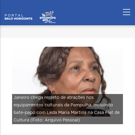
Janeiro chega repleto de atrações nos
equipamentos culturais da Pampulha, incluindo
bate-papo com Leda Maria Martins na Casa Fiat de
Cultura (Foto: Arquivo Pessoal)