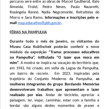
percurso será entre as obras de Marcel Gautherot, Italo 
Almeida, Froiid, Pedro Neves, Paulo Nazareth, 
Rosângela Rennó, Nydia Negromonte, Retratistas do 
Morro e Sara Ramo. 
Informações e inscrições pelo e-
mail 
map.educativo@pbh.gov.br
. 
FÉRIAS NA PAMPULHA
Durante todo o mês de janeiro, os visitantes do 
Museu Casa Kubitschek poderão conferir o novo 
módulo da exposição 
“Trama: processos educativos 
na Pampulha”, intitulado “O lazer que mora em 
mim”. 
A mostra se inspira na vocação do território que, 
em 1943, foi criado, em volta da Lagoa da Pampulha, 
um bairro de recreio.  Em 2023, inspiradas pela 
trajetória do Conjunto Moderno da Pampulha, 
as 
mulheres integrantes do grupo Bordando Memórias 
desenvolveram trabalhos que apresentam o lazer 
realizado por elas
. Andar de bicicleta, apreciar a 
paisagem, ler, viajar, caminhar, estar com a família e 
bordar são alguns destes momentos de prazer e 