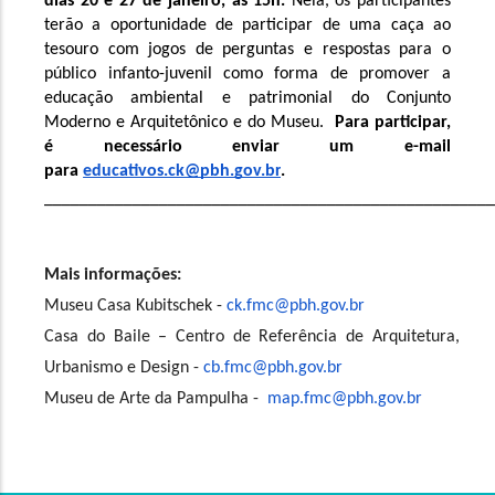
dias 20 e 27 de janeiro, às 15h. 
Nela, os participantes 
terão a oportunidade de participar de uma caça ao 
tesouro com jogos de perguntas e respostas para o 
público infanto-juvenil como forma de promover a 
educação ambiental e patrimonial do Conjunto 
Moderno e Arquitetônico e do Museu.  
Para participar, 
é necessário enviar um e-mail 
para 
educativos.ck@pbh.gov.br
. 
__________________________________________________
Mais informações:
Museu Casa Kubitschek - 
ck.fmc@pbh.gov.br
Casa do Baile – Centro de Referência de Arquitetura, 
Urbanismo e Design - 
cb.fmc@pbh.gov.br
Museu de Arte da Pampulha -  
map.fmc@pbh.gov.br