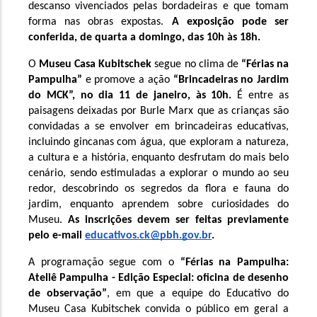
descanso vivenciados pelas bordadeiras e que tomam 
forma nas obras expostas.
 A exposição pode ser 
conferida, de quarta a domingo, das 10h às 18h.   
O 
Museu Casa Kubitschek
 segue no clima de 
“Férias na 
Pampulha”
 e promove 
a ação 
“Brincadeiras no Jardim 
do MCK”, no dia 11 de janeiro, às 10h.
 É entre as 
paisagens deixadas por Burle Marx que as crianças são 
convidadas a se envolver em brincadeiras educativas, 
incluindo gincanas com água, que exploram a natureza, 
a cultura e a história, enquanto desfrutam do mais belo 
cenário, sendo estimuladas a explorar o mundo ao seu 
redor, descobrindo os segredos da flora e fauna do 
jardim, enquanto aprendem sobre curiosidades do 
Museu. 
As inscrições devem ser feitas previamente 
pelo e-mail 
educativos.ck@pbh.gov.br
. 
A programação segue com o 
“Férias na Pampulha: 
Ateliê Pampulha - Edição Especial: oficina de desenho 
de observação”
, em que a equipe do Educativo do 
Museu Casa Kubitschek convida o público em geral a 