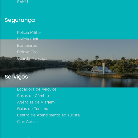
SAMU
Segurança
Polícia Militar
Polícia Civil
Bombeiros
Defesa Civil
Guarda Municipal
Serviços
Locadora de Veículos
Casas de Câmbio
Agências de Viagem
Guias de Turismo
Centro de Atendimento ao Turista
Cias Aéreas