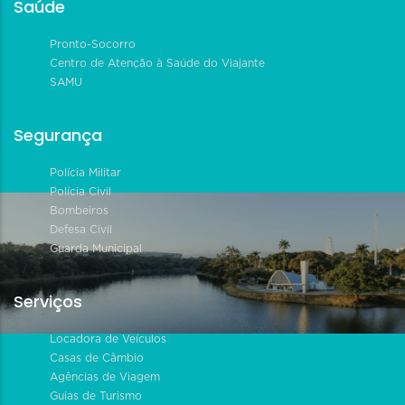
Saúde
Pronto-Socorro
Centro de Atenção à Saúde do Viajante
SAMU
Segurança
Polícia Militar
Polícia Civil
Bombeiros
Defesa Civil
Guarda Municipal
Serviços
Locadora de Veículos
Casas de Câmbio
Agências de Viagem
Guias de Turismo