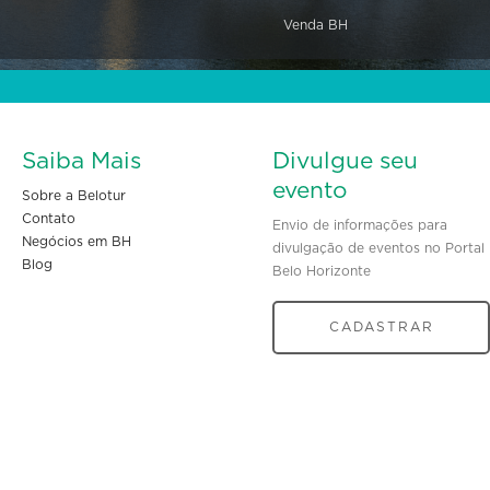
Venda BH
Saiba Mais
Divulgue seu
evento
Sobre a Belotur
Contato
Envio de informações para
Negócios em BH
divulgação de eventos no Portal
Blog
Belo Horizonte
CADASTRAR