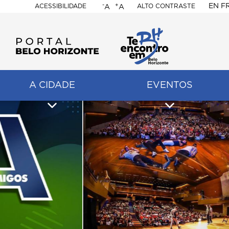
-
+
EN
F
ACESSIBILIDADE
ALTO CONTRASTE
A
A
PORTAL
BELO
HORIZONTE
A CIDADE
EVENTOS
ação
pal