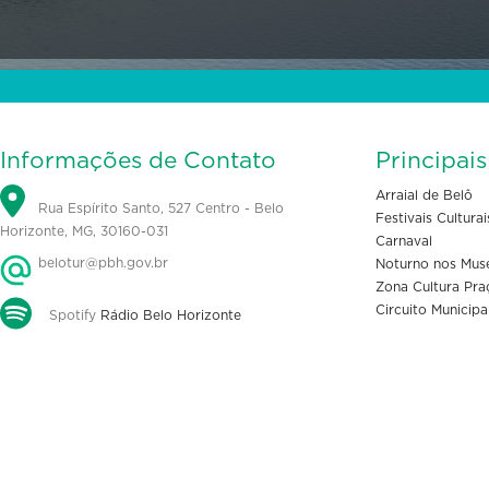
Informações de Contato
Principai
Arraial de Belô
Rua Espírito Santo, 527 Centro - Belo
Festivais Culturai
Horizonte, MG, 30160-031
Carnaval
belotur@pbh.gov.br
Noturno nos Mus
Zona Cultura Pra
Circuito Municipa
Spotify
Rádio Belo Horizonte