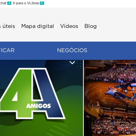
 chat
4
Ir para o VLibras
5
 úteis
Mapa digital
Vídeos
Blog
FICAR
NEGÓCIOS