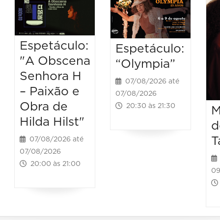
Espetáculo:
Espetáculo:
"A Obscena
“Olympia”
Senhora H
07/08/2026 até
– Paixão e
07/08/2026
Obra de
20:30 às 21:30
M
Hilda Hilst"
d
T
07/08/2026 até
07/08/2026
20:00 às 21:00
09