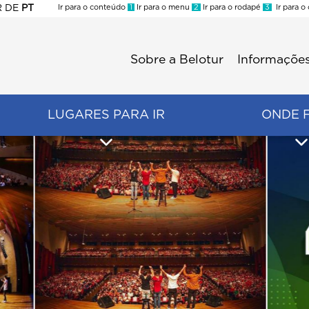
R
DE
PT
Ir para o conteúdo
1
Ir para o menu
2
Ir para o rodapé
3
Ir para o
ES
Sobre a Belotur
Informações
Menu
second
LUGARES PARA IR
ONDE 