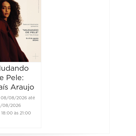
Espetáculo:
Espetá
"O Filho do
Pouso
Mágico"
Força
uma
08/08/2026 até
histór
08/08/2026
19:00 às 20:10
amor
08/08/2
udando
08/08/20
20:00 às
e Pele:
aís Araujo
08/08/2026 até
/08/2026
18:00 às 21:00