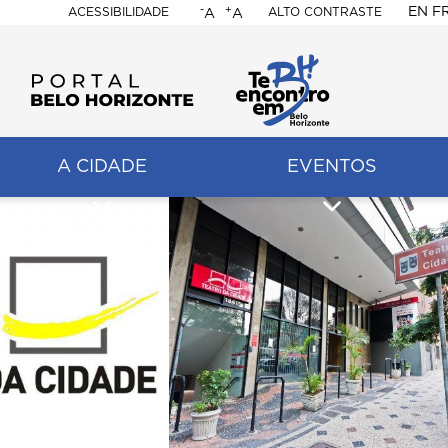
-
+
EN
F
ACESSIBILIDADE
ALTO CONTRASTE
A
A
PORTAL
BELO
HORIZONTE
A CIDADE
EVENTOS
ação
pal