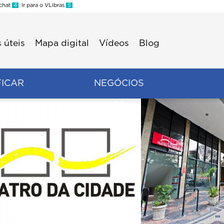
 chat
4
Ir para o VLibras
5
 úteis
Mapa digital
Vídeos
Blog
FICAR
NEGÓCIOS