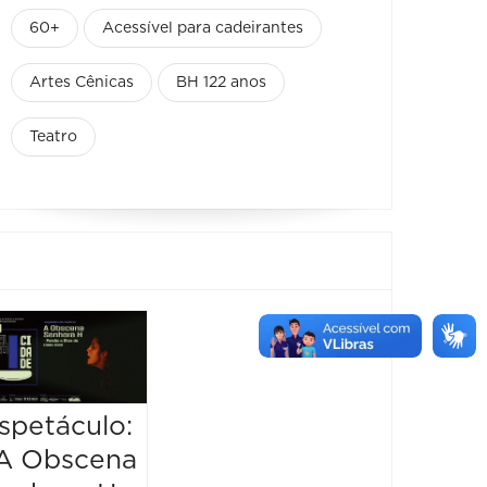
60+
Acessível para cadeirantes
Artes Cênicas
BH 122 anos
Teatro
Muda
de Pel
Taís A
spetáculo:
Espetáculo:
08/08/2
A Obscena
“Olympia”
09/08/20