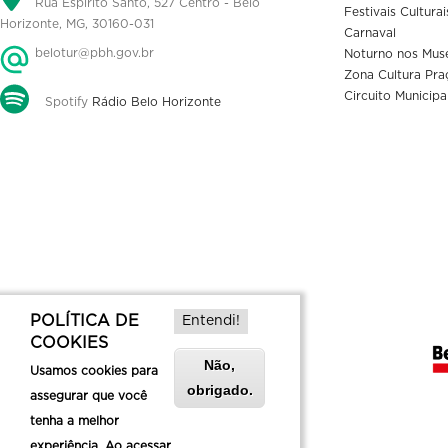
Rua Espírito Santo, 527 Centro - Belo
Festivais Culturai
Horizonte, MG, 30160-031
Carnaval
belotur@pbh.gov.br
Noturno nos Mus
Zona Cultura Pra
Circuito Municipa
Spotify
Rádio Belo Horizonte
POLÍTICA DE
Entendi!
COOKIES
Não,
Usamos cookies para
obrigado.
assegurar que você
tenha a melhor
experiência. Ao acessar