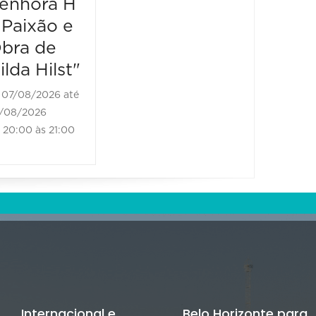
enhora H
18:00 às
07/08/2026 até
 Paixão e
07/08/2026
bra de
20:30 às 21:30
ilda Hilst"
07/08/2026 até
/08/2026
20:00 às 21:00
Internacional e
Belo Horizonte para