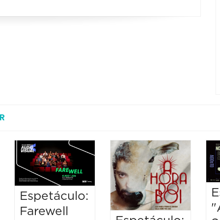
R
E
Espetáculo:
"
Farewell