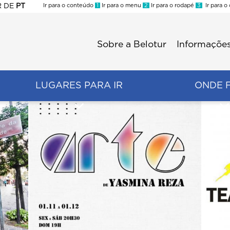
R
DE
PT
Ir para o conteúdo
1
Ir para o menu
2
Ir para o rodapé
3
Ir para o
ES
Sobre a Belotur
Informações
Menu
second
LUGARES PARA IR
ONDE 