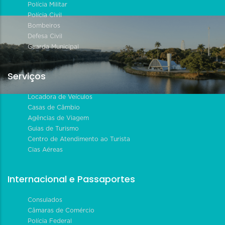
Polícia Militar
Polícia Civil
Bombeiros
Defesa Civil
Guarda Municipal
Serviços
Locadora de Veículos
Casas de Câmbio
Agências de Viagem
Guias de Turismo
Centro de Atendimento ao Turista
Cias Aéreas
Internacional e Passaportes
Consulados
Câmaras de Comércio
Polícia Federal