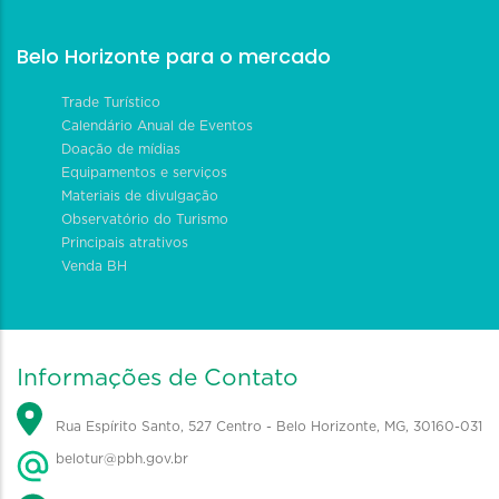
Belo Horizonte para o mercado
Trade Turístico
Calendário Anual de Eventos
Doação de mídias
Equipamentos e serviços
Materiais de divulgação
Observatório do Turismo
Principais atrativos
Venda BH
Informações de Contato
Rua Espírito Santo, 527 Centro - Belo Horizonte, MG, 30160-031
belotur@pbh.gov.br