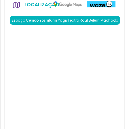
LOCALIZAÇÃO
Espaço Cênico Yoshifumi Yagi/Teatro Raul Belém Machado