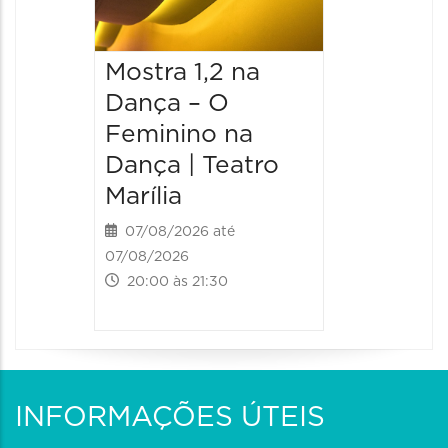
Mostra 1,2 na
Mostra
Dança – O
Dança 
Feminino na
Femini
Dança | Teatro
Dança 
Marília
Marília
07/08/2026 até
08/08/20
07/08/2026
08/08/202
20:00 às 21:30
20:00 às
INFORMAÇÕES ÚTEIS