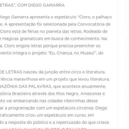
LETRAS”, COM DIEGO GAMARRA
 Diego Gamarra apresenta o espetáculo “Cloro, o palhaço
e. A apresentação foi selecionada pela Convocatória de
Cloro está de férias no planeta das letras. Rodeado de
os e mágicas gramaticais em busca de conhecimento. Na
a, Cloro engole letras porque precisa preencher os
ento integra o projeto “Eu, Criança, no Museu!”, do
ETRAS nasceu da junção entre circo e literatura.
ência maravilhosa em um projeto que levou literatura,
 AMAZÔNIA DAS PALAVRAS, que acontece anualmente,
azônia Brasileira através dos Rios Negro, Amazonas e
eto vai embarcando nas cidades ribeirinhas desse
echar a programação com um espetáculo circense. Diego
praticamente criou um espetáculo em curso, em
o a resposta do público e a repercussão do que criava