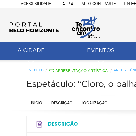
-
+
EN
F
ACESSIBILIDADE
ALTO CONTRASTE
A
A
PORTAL
BELO
HORIZONTE
A CIDADE
EVENTOS
ação
pal
EVENTOS
/
ARTES CÊN
APRESENTAÇÃO ARTÍSTICA
/
Espetáculo: “Cloro, o palh
INÍCIO
DESCRIÇÃO
LOCALIZAÇÃO
DESCRIÇÃO