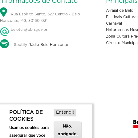
Informações de Contato
Principai
Arraial de Belô
Rua Espírito Santo, 527 Centro - Belo
Festivais Culturai
Horizonte, MG, 30160-031
Carnaval
belotur@pbh.gov.br
Noturno nos Mus
Zona Cultura Pra
Circuito Municipa
Spotify
Rádio Belo Horizonte
POLÍTICA DE
Entendi!
COOKIES
Não,
Usamos cookies para
obrigado.
assegurar que você