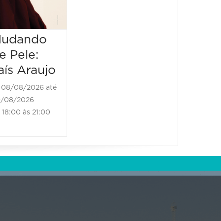
19:00 às 20:10
20:00 à
udando
e Pele:
aís Araujo
08/08/2026 até
/08/2026
18:00 às 21:00