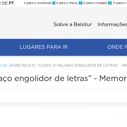
R
DE
PT
Ir para o conteúdo
1
Ir para o menu
2
Ir para o rodapé
3
Ir para o
ES
Sobre a Belotur
Informações
Menu
second
LUGARES PARA IR
ONDE 
ICAS
ESPETÁCULO: “CLORO, O PALHAÇO ENGOLIDOR DE LETRAS” - M
aço engolidor de letras” - Memor