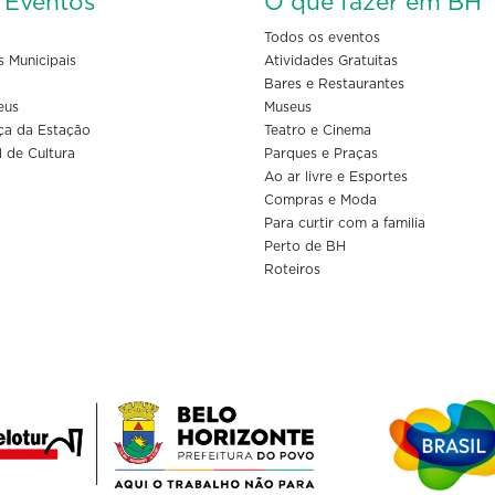
s Eventos
O que fazer em BH
Todos os eventos
s Municipais
Atividades Gratuitas
Bares e Restaurantes
eus
Museus
ça da Estação
Teatro e Cinema
l de Cultura
Parques e Praças
Ao ar livre e Esportes
Compras e Moda
Para curtir com a familia
Perto de BH
Roteiros