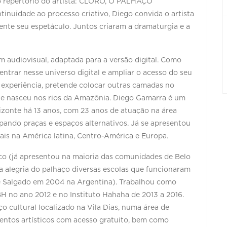
do repertório do artista: CLORO, O PALHAÇO
uidade ao processo criativo, Diego convida o artista
mente seu espetáculo. Juntos criaram a dramaturgia e a
 audiovisual, adaptada para a versão digital. Como
dentrar nesse universo digital e ampliar o acesso do seu
 experiência, pretende colocar outras camadas no
ue nasceu nos rios da Amazônia. Diego Gamarra é um
rizonte há 13 anos, com 23 anos de atuação na área
pando praças e espaços alternativos. Já se apresentou
rais na América latina, Centro-América e Europa.
co (já apresentou na maioria das comunidades de Belo
a alegria do palhaço diversas escolas que funcionaram
e Salgado em 2004 na Argentina). Trabalhou como
H no ano 2012 e no Instituto Hahaha de 2013 a 2016.
o cultural localizado na Vila Dias, numa área de
ventos artísticos com acesso gratuito, bem como