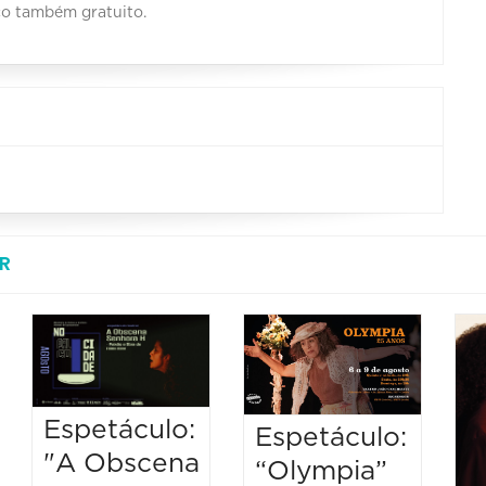
co também gratuito.
R
Espetáculo:
Espetáculo:
"A Obscena
“Olympia”