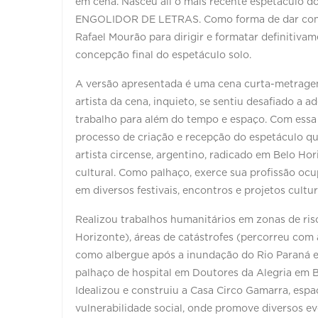
em cena. Nasceu ali o mais recente espetáculo 
ENGOLIDOR DE LETRAS. Como forma de dar contin
Rafael Mourão para dirigir e formatar definitiva
concepção final do espetáculo solo.
A versão apresentada é uma cena curta-metragem
artista da cena, inquieto, se sentiu desafiado a a
trabalho para além do tempo e espaço. Com essa
processo de criação e recepção do espetáculo q
artista circense, argentino, radicado em Belo Ho
cultural. Como palhaço, exerce sua profissão ocu
em diversos festivais, encontros e projetos cultu
Realizou trabalhos humanitários em zonas de ris
Horizonte), áreas de catástrofes (percorreu com 
como albergue após a inundação do Rio Paraná 
palhaço de hospital em Doutores da Alegria em B
Idealizou e construiu a Casa Circo Gamarra, espaç
vulnerabilidade social, onde promove diversos e