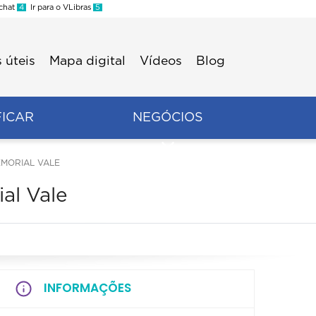
 chat
4
Ir para o VLibras
5
 úteis
Mapa digital
Vídeos
Blog
FICAR
NEGÓCIOS
EMORIAL VALE
ial Vale
INFORMAÇÕES