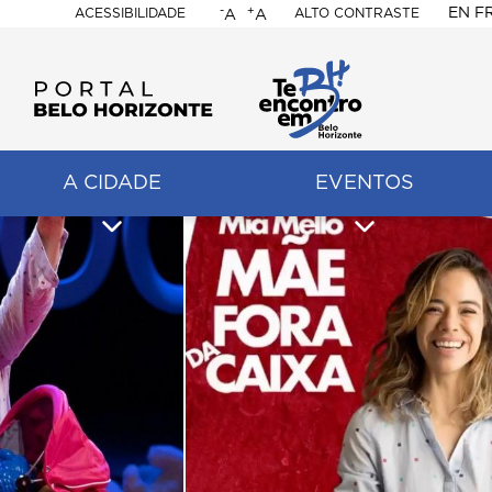
-
+
EN
F
ACESSIBILIDADE
ALTO CONTRASTE
A
A
PORTAL
BELO
HORIZONTE
A CIDADE
EVENTOS
ação
pal