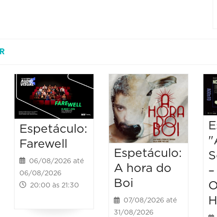
R
E
Espetáculo:
"
Farewell
Espetáculo:
S
06/08/2026 até
A hora do
–
06/08/2026
Boi
O
20:00 às 21:30
H
07/08/2026 até
31/08/2026