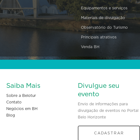
Equipamentos e serviços
Materiais de divulgação
Observatório do Turismo
Principais atrativos
Venda BH
Saiba Mais
Divulgue seu
evento
Sobre a Belotur
Contato
Envio de informações para
Negócios em BH
divulgação de eventos no Portal
Blog
Belo Horizonte
CADASTRAR