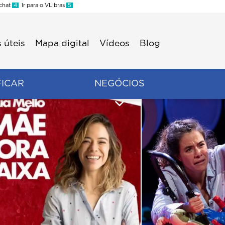
 chat
4
Ir para o VLibras
5
 úteis
Mapa digital
Vídeos
Blog
FICAR
NEGÓCIOS