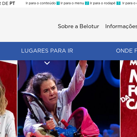
R
DE
PT
Ir para o conteúdo
1
Ir para o menu
2
Ir para o rodapé
3
Ir para o
ES
Sobre a Belotur
Informações
Menu
second
LUGARES PARA IR
ONDE 