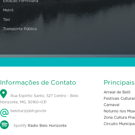
Estação Ferroviária
Metrô
Táxi
Transporte Público
Informações de Contato
Principai
Arraial de Belô
Rua Espírito Santo, 527 Centro - Belo
Festivais Culturai
Horizonte, MG, 30160-031
Carnaval
belotur@pbh.gov.br
Noturno nos Mus
Zona Cultura Pra
Circuito Municipa
Spotify
Rádio Belo Horizonte