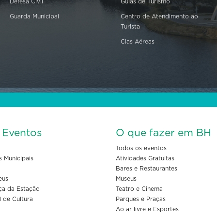
Defesa Civil
Guias de Turismo
Guarda Municipal
Centro de Atendimento ao
Turista
Cias Aéreas
s Eventos
O que fazer em BH
Todos os eventos
s Municipais
Atividades Gratuitas
Bares e Restaurantes
eus
Museus
ça da Estação
Teatro e Cinema
l de Cultura
Parques e Praças
Ao ar livre e Esportes