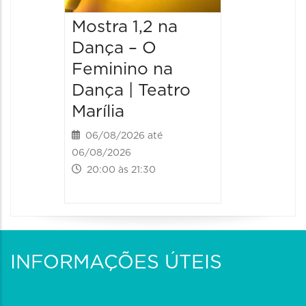
Mostra 1,2 na
Mostra
Dança – O
Dança 
Feminino na
Femini
Dança | Teatro
Dança 
Marília
Marília
06/08/2026 até
07/08/20
06/08/2026
07/08/202
20:00 às 21:30
20:00 às
INFORMAÇÕES ÚTEIS