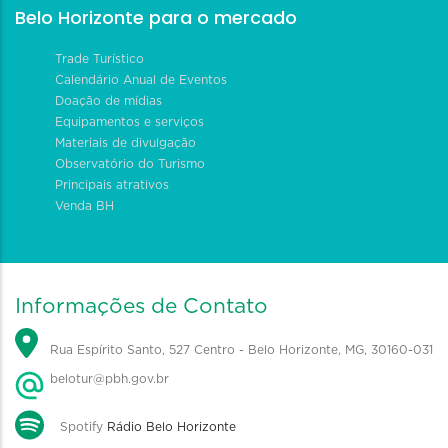
Belo Horizonte para o mercado
Trade Turístico
Calendário Anual de Eventos
Doação de mídias
Equipamentos e serviços
Materiais de divulgação
Observatório do Turismo
Principais atrativos
Venda BH
Informações de Contato
Rua Espírito Santo, 527 Centro - Belo Horizonte, MG, 30160-031
belotur@pbh.gov.br
Spotify
Rádio Belo Horizonte