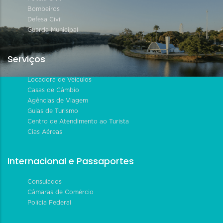
Bombeiros
Defesa Civil
Guarda Municipal
Serviços
Locadora de Veículos
Casas de Câmbio
Agências de Viagem
Guias de Turismo
Centro de Atendimento ao Turista
Cias Aéreas
Internacional e Passaportes
Consulados
Câmaras de Comércio
Polícia Federal