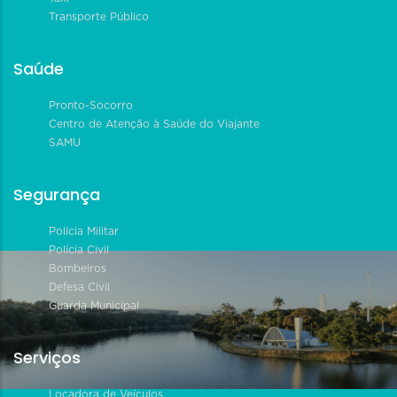
Transporte Público
Saúde
Pronto-Socorro
Centro de Atenção à Saúde do Viajante
SAMU
Segurança
Polícia Militar
Polícia Civil
Bombeiros
Defesa Civil
Guarda Municipal
Serviços
Locadora de Veículos