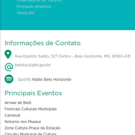
Observatório do Turismo
Principais atrativos
Venda BH
Informações de Contato
Rua Espírito Santo, 527 Centro - Belo Horizonte, MG, 30160-031
belotur@pbh.gov.br
Spotify
Rádio Belo Horizonte
Principais Eventos
Arraial de Belô
Festivais Culturais Municipais
Carnaval
Noturno nos Museus
Zona Cultura Praça da Estação
Circuito Municipal de Cultura