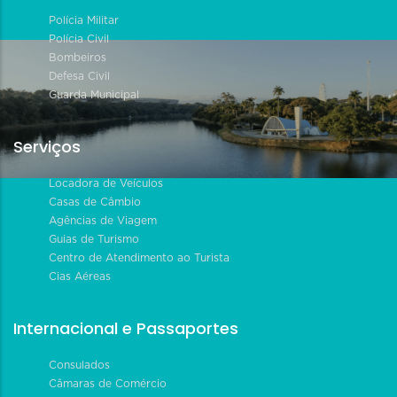
Polícia Militar
Polícia Civil
Bombeiros
Defesa Civil
Guarda Municipal
Serviços
Locadora de Veículos
Casas de Câmbio
Agências de Viagem
Guias de Turismo
Centro de Atendimento ao Turista
Cias Aéreas
Internacional e Passaportes
Consulados
Câmaras de Comércio