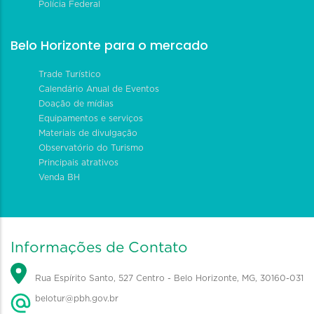
Polícia Federal
Belo Horizonte para o mercado
Trade Turístico
Calendário Anual de Eventos
Doação de mídias
Equipamentos e serviços
Materiais de divulgação
Observatório do Turismo
Principais atrativos
Venda BH
Informações de Contato
Rua Espírito Santo, 527 Centro - Belo Horizonte, MG, 30160-031
belotur@pbh.gov.br