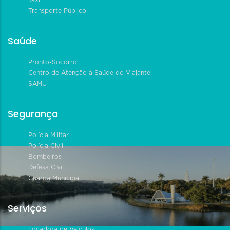
Transporte Público
Saúde
Pronto-Socorro
Centro de Atenção à Saúde do Viajante
SAMU
Segurança
Polícia Militar
Polícia Civil
Bombeiros
Defesa Civil
Guarda Municipal
Serviços
Locadora de Veículos