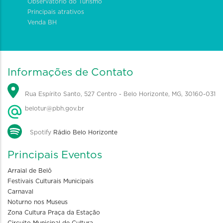
Observatório do Turismo
Principais atrativos
Venda BH
Informações de Contato
Rua Espírito Santo, 527 Centro - Belo Horizonte, MG, 30160-031
belotur@pbh.gov.br
Spotify
Rádio Belo Horizonte
Principais Eventos
Arraial de Belô
Festivais Culturais Municipais
Carnaval
Noturno nos Museus
Zona Cultura Praça da Estação