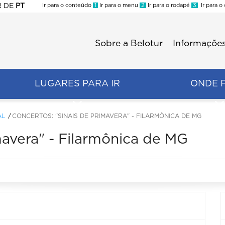
R
DE
PT
Ir para o conteúdo
1
Ir para o menu
2
Ir para o rodapé
3
Ir para o
ES
Sobre a Belotur
Informações
Menu
second
LUGARES PARA IR
ONDE 
AL
CONCERTOS: "SINAIS DE PRIMAVERA" - FILARMÔNICA DE MG
mavera" - Filarmônica de MG