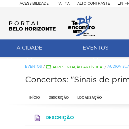
-
+
EN
F
ACESSIBILIDADE
ALTO CONTRASTE
A
A
PORTAL
BELO
HORIZONTE
A CIDADE
EVENTOS
ação
pal
EVENTOS
/
AUDIOVISU
APRESENTAÇÃO ARTÍSTICA
/
Concertos: "Sinais de pri
INÍCIO
DESCRIÇÃO
LOCALIZAÇÃO
DESCRIÇÃO