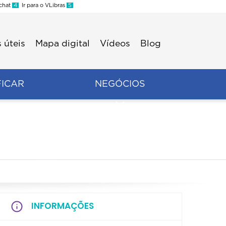
 chat
4
Ir para o VLibras
5
 úteis
Mapa digital
Vídeos
Blog
FICAR
NEGÓCIOS
INFORMAÇÕES