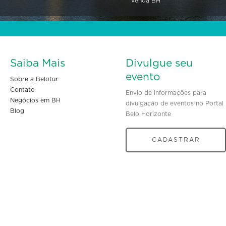
Venda BH
Saiba Mais
Divulgue seu
evento
Sobre a Belotur
Contato
Envio de informações para
Negócios em BH
divulgação de eventos no Portal
Blog
Belo Horizonte
CADASTRAR