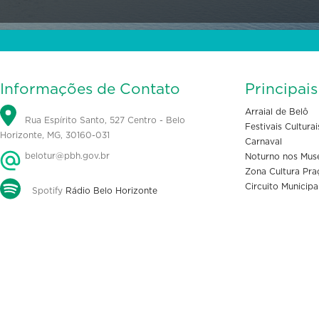
Informações de Contato
Principai
Arraial de Belô
Rua Espírito Santo, 527 Centro - Belo
Festivais Culturai
Horizonte, MG, 30160-031
Carnaval
belotur@pbh.gov.br
Noturno nos Mus
Zona Cultura Pra
Circuito Municipa
Spotify
Rádio Belo Horizonte