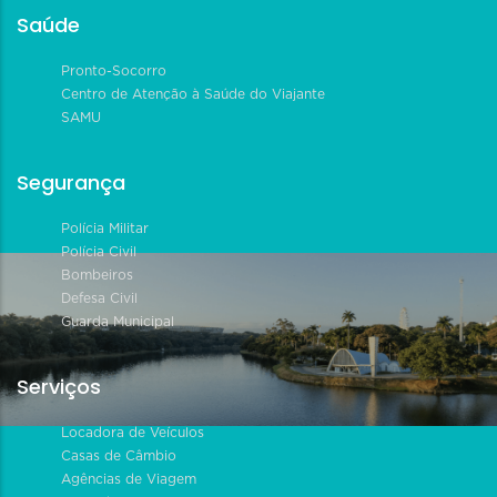
Saúde
Pronto-Socorro
Centro de Atenção à Saúde do Viajante
SAMU
Segurança
Polícia Militar
Polícia Civil
Bombeiros
Defesa Civil
Guarda Municipal
Serviços
Locadora de Veículos
Casas de Câmbio
Agências de Viagem