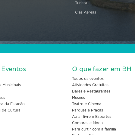
Turista
Cias Aéreas
s Eventos
O que fazer em BH
Todos os eventos
s Municipais
Atividades Gratuitas
Bares e Restaurantes
eus
Museus
ça da Estação
Teatro e Cinema
l de Cultura
Parques e Praças
Ao ar livre e Esportes
Compras e Moda
Para curtir com a familia