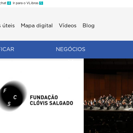
 chat
4
Ir para o VLibras
5
 úteis
Mapa digital
Vídeos
Blog
FICAR
NEGÓCIOS