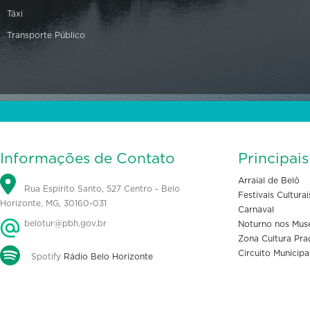
Táxi
Transporte Público
Informações de Contato
Principai
Arraial de Belô
Rua Espírito Santo, 527 Centro - Belo
Festivais Culturai
Horizonte, MG, 30160-031
Carnaval
belotur@pbh.gov.br
Noturno nos Mus
Zona Cultura Pra
Circuito Municipa
Spotify
Rádio Belo Horizonte