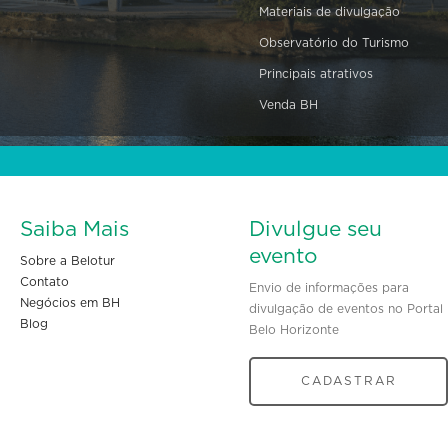
Materiais de divulgação
Observatório do Turismo
Principais atrativos
Venda BH
Saiba Mais
Divulgue seu
evento
Sobre a Belotur
Contato
Envio de informações para
Negócios em BH
divulgação de eventos no Portal
Blog
Belo Horizonte
CADASTRAR