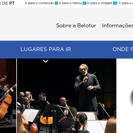
R
DE
PT
Ir para o conteúdo
1
Ir para o menu
2
Ir para o rodapé
3
Ir para o
ES
Sobre a Belotur
Informações
Menu
second
LUGARES PARA IR
ONDE 