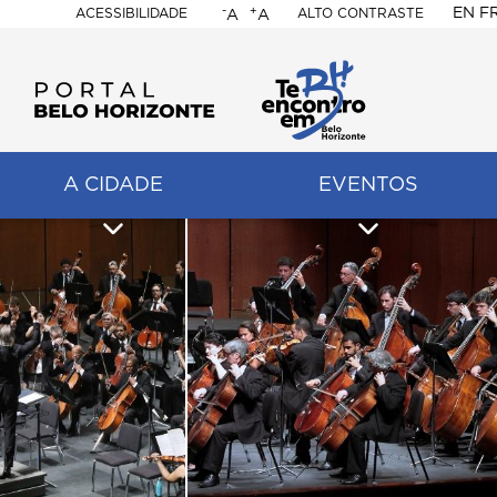
-
+
EN
F
ACESSIBILIDADE
ALTO CONTRASTE
A
A
PORTAL
BELO
HORIZONTE
A CIDADE
EVENTOS
ação
pal