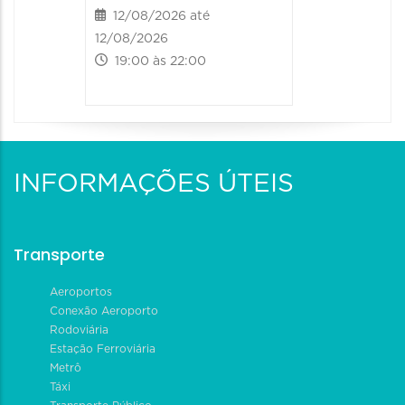
12/08/2026 até
13/08/20
12/08/2026
13/08/2026
19:00 às 22:00
09:00 às
INFORMAÇÕES ÚTEIS
Transporte
Aeroportos
Conexão Aeroporto
Rodoviária
Estação Ferroviária
Metrô
Táxi