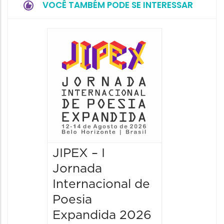
VOCÊ TAMBÉM PODE SE INTERESSAR
JIPEX – I
JIPEX –
Jornada
Jorna
Internacional de
Intern
Poesia
Poesia
Expandida 2026
Expan