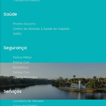
Transporte Público
Saúde
Pronto-Socorro
Centro de Atenção à Saúde do Viajante
SAMU
Segurança
Polícia Militar
Polícia Civil
Bombeiros
Defesa Civil
Guarda Municipal
Serviços
Locadora de Veículos
Casas de Câmbio