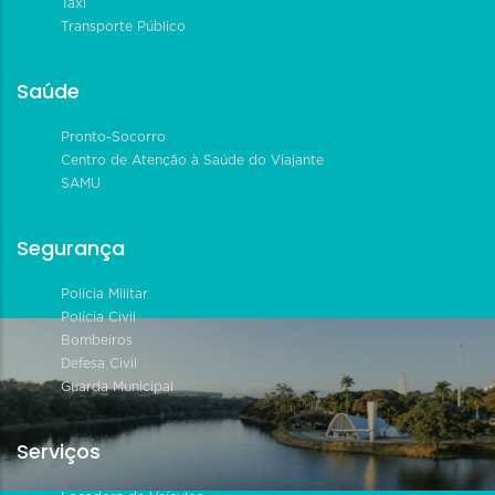
Táxi
Transporte Público
Saúde
Pronto-Socorro
Centro de Atenção à Saúde do Viajante
SAMU
Segurança
Polícia Militar
Polícia Civil
Bombeiros
Defesa Civil
Guarda Municipal
Serviços