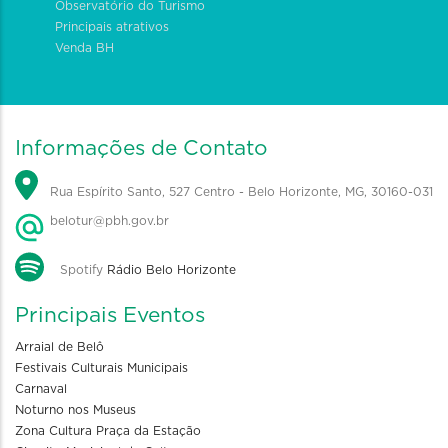
Observatório do Turismo
Principais atrativos
Venda BH
Informações de Contato
Rua Espírito Santo, 527 Centro - Belo Horizonte, MG, 30160-031
belotur@pbh.gov.br
Spotify
Rádio Belo Horizonte
Principais Eventos
Arraial de Belô
Festivais Culturais Municipais
Carnaval
Noturno nos Museus
Zona Cultura Praça da Estação