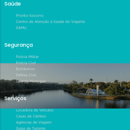
Saúde
Pronto-Socorro
Centro de Atenção à Saúde do Viajante
SAMU
Segurança
Polícia Militar
Polícia Civil
Bombeiros
Defesa Civil
Guarda Municipal
Serviços
Locadora de Veículos
Casas de Câmbio
Agências de Viagem
Guias de Turismo