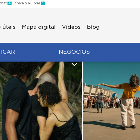
 chat
4
Ir para o VLibras
5
 úteis
Mapa digital
Vídeos
Blog
FICAR
NEGÓCIOS