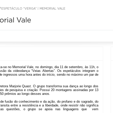
ESPETÁCULO “VERGA” | MEMORIAL VALE
rial Vale
-se no Memorial Vale, no domingo, dia 11 de setembro, às 11h, o
ssão da videodança “Veias Abertas”. Os espetáculos integram o
 de ingressos uma hora antes do início, sendo no máximo um par de
etora Marjorie Quast. O grupo transforma sua dança ao longo dos
des de pesquisa e criação. Possui 20 montagens assinadas por 13
e 50 prêmios ao longo desses anos.
de fusão do conhecimento e da ação, do profano e do sagrado, do
nsita entre a resistência e a liberdade, onde resistir não significa
ssas questões, o grupo se apoia nas linguagens que
vem