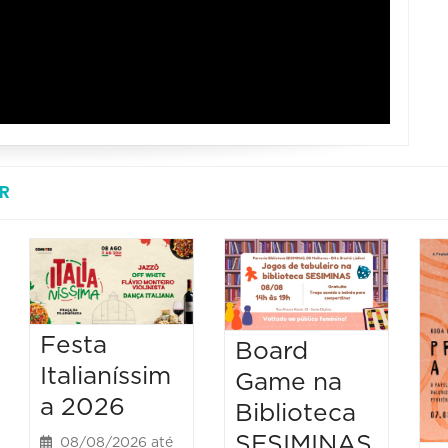
R
Festa
Board
Italianíssim
Game na
a 2026
Biblioteca
SESIMINAS
08/08/2026 até