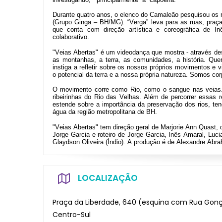
Durante quatro anos, o elenco do Camaleão pesquisou os
(Grupo Ginga –
BH/MG). “Verga” leva para as ruas, praças
que conta com direção artística e coreográfica de I
colaborativo.
"Veias Abertas" é
um videodança que mostra - através de
as montanhas, a terra, as comunidades, a história. Q
instiga a refletir sobre os nossos próprios movimentos 
o potencial da terra e a nossa própria natureza. Somos c
O movimento corre como Rio, como o sangue nas veias
ribeirinhas do Rio das Velhas. Além de percorrer essas 
estende sobre a importância da preservação dos rios, te
água da região metropolitana de BH.
"Veias Abertas" tem direção geral de Marjorie Ann Quast, d
Jorge Garcia e roteiro de Jorge Garcia, Inês Amaral, Lu
Glaydson Oliveira (Índio). A produção é
de Alexandre Abra
LOCALIZAÇÃO
Praça da Liberdade, 640 (esquina com Rua Gonçal
Centro-Sul