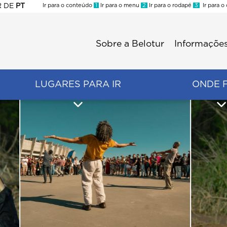
R
DE
PT
Ir para o conteúdo
1
Ir para o menu
2
Ir para o rodapé
3
Ir para o
ES
Sobre a Belotur
Informações
Menu
second
LUGARES PARA IR
ONDE 