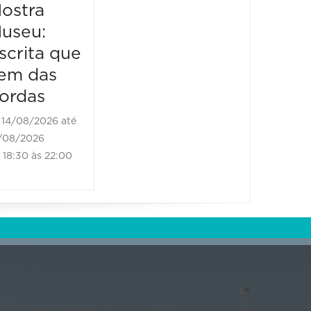
ostra
Mostr
09:00 às 17:00
useu:
Museu
scrita que
Escrit
em das
vem d
ordas
borda
14/08/2026 até
21/08/2
/08/2026
21/08/202
18:30 às 22:00
18:30 às