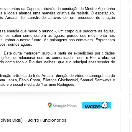
 movimentos da Capoeira através da condução de Mestre Agostinho
 e locais abertos uma maneira criativa de resistir. O espetáculo,
nês Amaral, foi construído através de um processo de criação
ssa energia que move o mundo -, um corpo que percorre as águas,
ueremos saber como correm as águas, porque seu movimento nos
e vislumbrar o nosso futuro. As paisagens nos comovem. Expressam
orpos, somos águas.
.
Este curta metragem surgiu a partir de expedições por cidades
regiões, se relacionar com as comunidades, com o Rio, a obra se
ndo como foco o Rio das Velhas, que é
o principal abastecedor de
ireção artística de Inês Amaral, direção de vídeo e coreográfica de
ciana Lanza, Fábio Costa, Eliatrice Gischewski, Samuel Samways e
hão e o social media de Yasmine Rodrigues.
ves Dias) - Bairro Funcionários