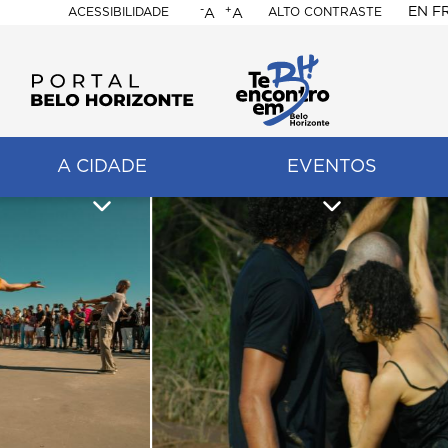
-
+
EN
F
ACESSIBILIDADE
ALTO CONTRASTE
A
A
PORTAL
BELO
HORIZONTE
A CIDADE
EVENTOS
ação
pal