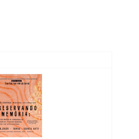
Feira
Encantaria
&
Piquenique
Literário
16/08/2026 até
16/08/2026