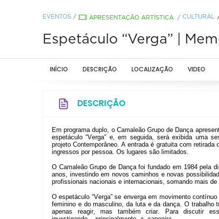
EVENTOS
/
CULTURAL
APRESENTAÇÃO ARTÍSTICA
/
Espetáculo “Verga” | Memo
INÍCIO
DESCRIÇÃO
LOCALIZAÇÃO
VIDEO
DESCRIÇÃO
Em programa duplo, o Camaleão Grupo de Dança apresenta
espetáculo “Verga”
e, em seguida, será
exibida uma se
projeto Contemporâneo. A entrada é
gratuita com retirada
ingressos por pessoa. Os lugares são limitados.
O Camaleão Grupo de Dança foi fundado em 1984 pela dir
anos, investindo em novos caminhos e novas possibilida
profissionais nacionais e internacionais, somando mais d
O espetáculo “Verga”
se enverga em movimento contínuo 
feminino e do masculino, da luta e da dança. O trabalho tra
apenas reagir, mas também criar. Para discutir e
investigando,
principalmente
a
capoeira.