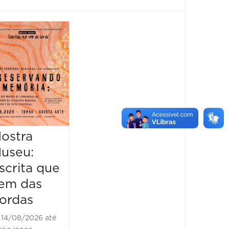
Feira
Encantaria
&
Piquenique
Literário
16/08/2026 até
16/08/2026
ostra
Mostr
09:00 às 17:00
useu:
Museu
scrita que
Escrit
em das
vem d
ordas
borda
14/08/2026 até
21/08/2