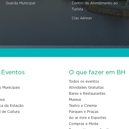
Guarda Municipal
Centro de Atendimento ao
Turista
Cias Aéreas
s Eventos
O que fazer em BH
Todos os eventos
s Municipais
Atividades Gratuitas
Bares e Restaurantes
eus
Museus
ça da Estação
Teatro e Cinema
l de Cultura
Parques e Praças
Ao ar livre e Esportes
Compras e Moda