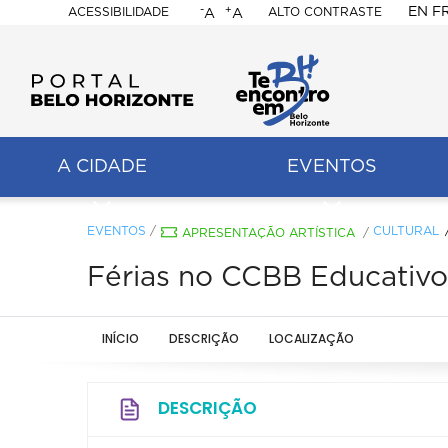
-
+
EN
F
ACESSIBILIDADE
ALTO CONTRASTE
A
A
PORTAL
BELO
HORIZONTE
A CIDADE
EVENTOS
ação
pal
EVENTOS
/
CULTURAL
APRESENTAÇÃO ARTÍSTICA
/
Férias no CCBB Educativo
INÍCIO
DESCRIÇÃO
LOCALIZAÇÃO
DESCRIÇÃO