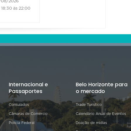
/08/2026
21/08/202
18:30 às 22:00
18:30 às
Internacional e
Belo Horizonte para
Passaportes
o mercado
Consulados
Trade Turístico
Câmaras de Comércio
Calendário Anual de Eventos
Polícia Federal
Doação de mídias