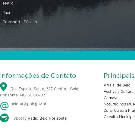
Metrô
Táxi
Transporte Público
Informações de Contato
Principai
Arraial de Belô
Rua Espírito Santo, 527 Centro - Belo
Festivais Culturai
Horizonte, MG, 30160-031
Carnaval
belotur@pbh.gov.br
Noturno nos Mus
Zona Cultura Pra
Circuito Municipa
Spotify
Rádio Belo Horizonte