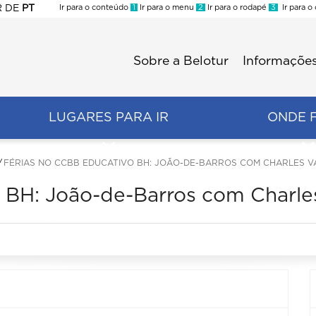
R
DE
PT
Ir para o conteúdo
1
Ir para o menu
2
Ir para o rodapé
3
Ir para o
ES
Sobre a Belotur
Informações
Menu
second
LUGARES PARA IR
ONDE 
FÉRIAS NO CCBB EDUCATIVO BH: JOÃO-DE-BARROS COM CHARLES 
 BH: João-de-Barros com Charle