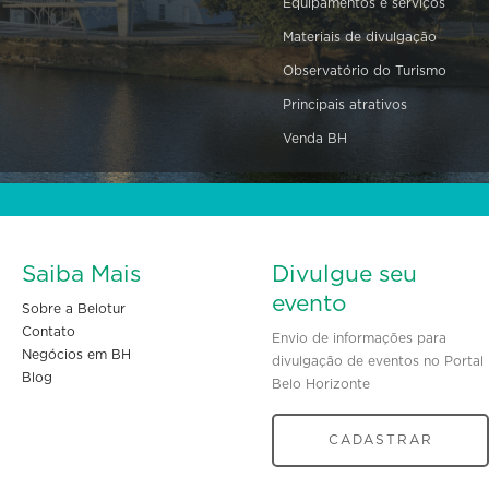
Equipamentos e serviços
Materiais de divulgação
Observatório do Turismo
Principais atrativos
Venda BH
Saiba Mais
Divulgue seu
evento
Sobre a Belotur
Contato
Envio de informações para
Negócios em BH
divulgação de eventos no Portal
Blog
Belo Horizonte
CADASTRAR