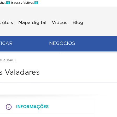
 chat
4
Ir para o VLibras
5
 úteis
Mapa digital
Vídeos
Blog
FICAR
NEGÓCIOS
VALADARES
s Valadares
INFORMAÇÕES