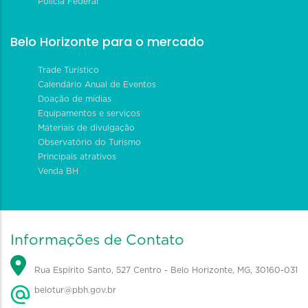
Polícia Federal
Belo Horizonte para o mercado
Trade Turístico
Calendário Anual de Eventos
Doação de mídias
Equipamentos e serviços
Materiais de divulgação
Observatório do Turismo
Principais atrativos
Venda BH
Informações de Contato
Rua Espírito Santo, 527 Centro - Belo Horizonte, MG, 30160-031
belotur@pbh.gov.br