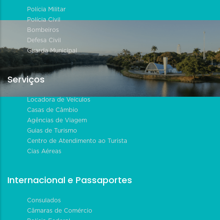
Polícia Militar
Polícia Civil
Bombeiros
Defesa Civil
Guarda Municipal
Serviços
Locadora de Veículos
Casas de Câmbio
Agências de Viagem
Guias de Turismo
Centro de Atendimento ao Turista
Cias Aéreas
Internacional e Passaportes
Consulados
Câmaras de Comércio