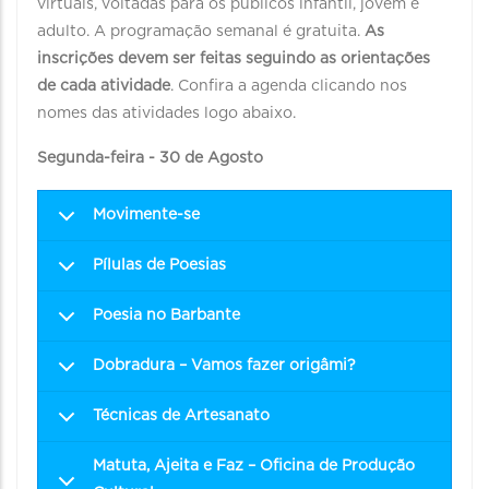
virtuais, voltadas para os públicos infantil, jovem e
adulto. A programação semanal é gratuita.
As
inscrições devem ser feitas seguindo as orientações
de cada atividade
. Confira a agenda clicando nos
nomes das atividades logo abaixo.
Segunda-feira - 30 de Agosto
Movimente-se
Pílulas de Poesias
Poesia no Barbante
Dobradura – Vamos fazer origâmi?
Técnicas de Artesanato
Matuta, Ajeita e Faz – Oficina de Produção