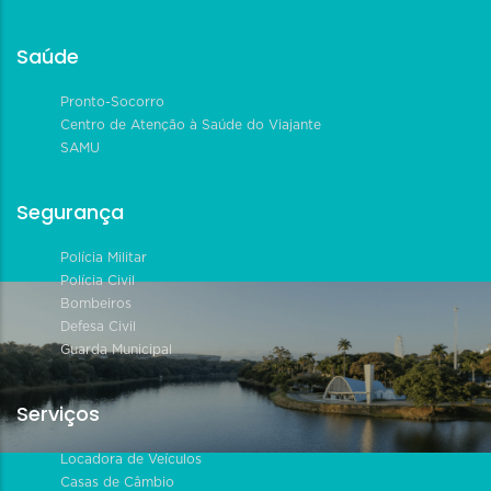
Saúde
Pronto-Socorro
Centro de Atenção à Saúde do Viajante
SAMU
Segurança
Polícia Militar
Polícia Civil
Bombeiros
Defesa Civil
Guarda Municipal
Serviços
Locadora de Veículos
Casas de Câmbio