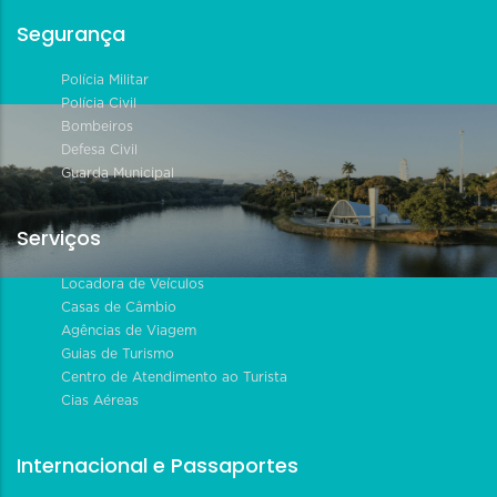
Segurança
Polícia Militar
Polícia Civil
Bombeiros
Defesa Civil
Guarda Municipal
Serviços
Locadora de Veículos
Casas de Câmbio
Agências de Viagem
Guias de Turismo
Centro de Atendimento ao Turista
Cias Aéreas
Internacional e Passaportes