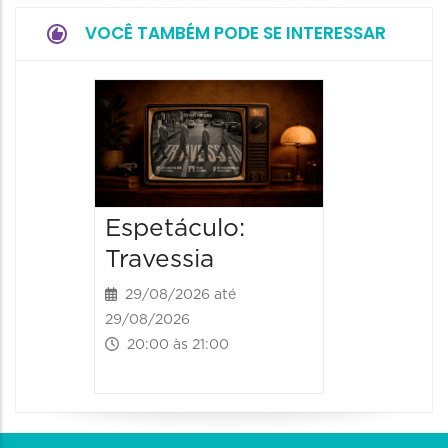
VOCÊ TAMBÉM PODE SE INTERESSAR
Espetá
Momix
Botâni
30/09/20
Espetáculo:
30/09/202
20:30 às
Travessia
29/08/2026 até
29/08/2026
20:00 às 21:00