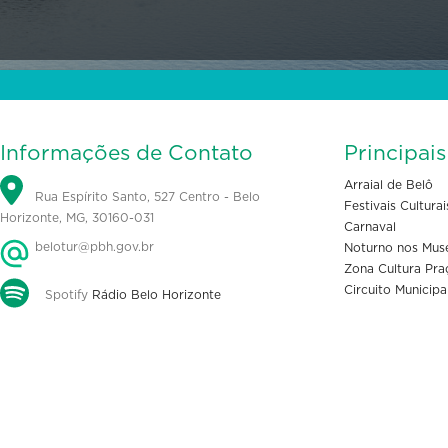
Informações de Contato
Principai
Arraial de Belô
Rua Espírito Santo, 527 Centro - Belo
Festivais Culturai
Horizonte, MG, 30160-031
Carnaval
belotur@pbh.gov.br
Noturno nos Mus
Zona Cultura Pra
Circuito Municipa
Spotify
Rádio Belo Horizonte