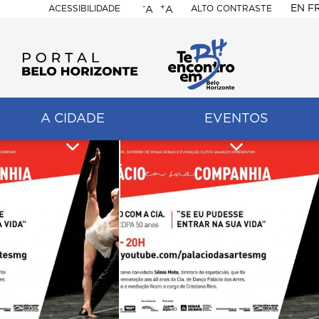
-
+
EN
F
ACESSIBILIDADE
ALTO CONTRASTE
A
A
PORTAL
BELO
HORIZONTE
A CIDADE
EVENTOS
ação
pal