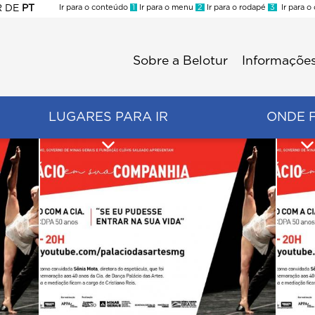
R
DE
PT
Ir para o conteúdo
1
Ir para o menu
2
Ir para o rodapé
3
Ir para o
ES
Sobre a Belotur
Informações
Menu
second
LUGARES PARA IR
ONDE 