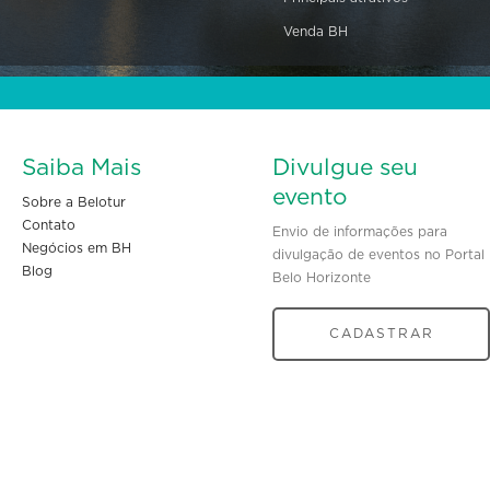
Venda BH
Saiba Mais
Divulgue seu
evento
Sobre a Belotur
Contato
Envio de informações para
Negócios em BH
divulgação de eventos no Portal
Blog
Belo Horizonte
CADASTRAR