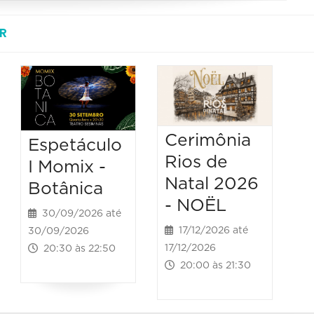
R
Cerimônia
Espetáculo
Rios de
I Momix -
Natal 2026
Botânica
- NOËL
30/09/2026 até
17/12/2026 até
30/09/2026
17/12/2026
20:30 às 22:50
20:00 às 21:30