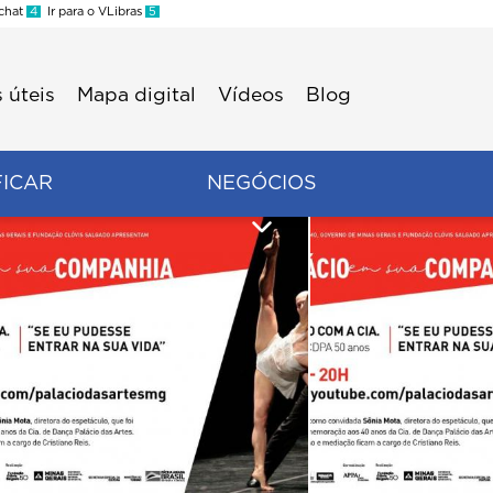
 chat
4
Ir para o VLibras
5
 úteis
Mapa digital
Vídeos
Blog
FICAR
NEGÓCIOS