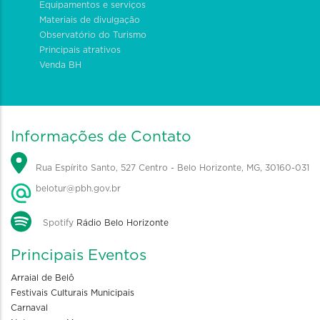
Equipamentos e serviços
Materiais de divulgação
Observatório do Turismo
Principais atrativos
Venda BH
Informações de Contato
Rua Espírito Santo, 527 Centro - Belo Horizonte, MG, 30160-031
belotur@pbh.gov.br
Spotify
Rádio Belo Horizonte
Principais Eventos
Arraial de Belô
Festivais Culturais Municipais
Carnaval