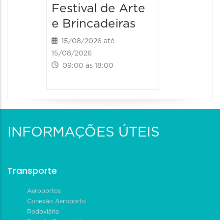
Festival de Arte
Festiv
e Brincadeiras
e Brin
15/08/2026 até
16/08/20
15/08/2026
16/08/2026
09:00 às 18:00
09:00 às
INFORMAÇÕES ÚTEIS
Transporte
Aeroportos
Conexão Aeroporto
Rodoviária